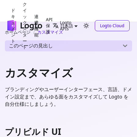
ク
ド
イ
キ
ッ
連
API
ュ
ク
携
Logto
保
Logto Cloud
日本語
メ
ス
機
APIs
護
ホームページ
カスタマイズ
ン
タ
能
ト
ー
このページの見出し
ト
カスタマイズ
ブランディングやユーザーインターフェース、言語、ドメ
イン設定まで、あらゆる面をカスタマイズして Logto を
自分仕様にしましょう。
プリビルド UI