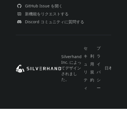
GitHub Issue を開く
新機能をリクエストする
Discord コミュニティに質問する
セ
プ
キ
利
ラ
Silverhand
Inc. によっ
ュ
用
イ
てデザイン
日本語
リ
規
バ
されまし
た。
テ
約
シ
ィ
ー