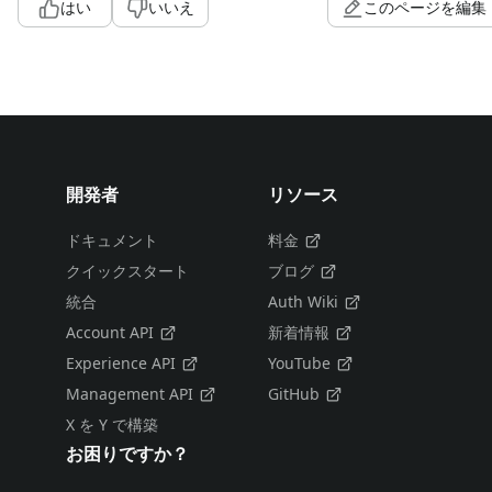
はい
いいえ
このページを編集
開発者
リソース
ドキュメント
料金
クイックスタート
ブログ
統合
Auth Wiki
Account API
新着情報
Experience API
YouTube
Management API
GitHub
X を Y で構築
お困りですか？