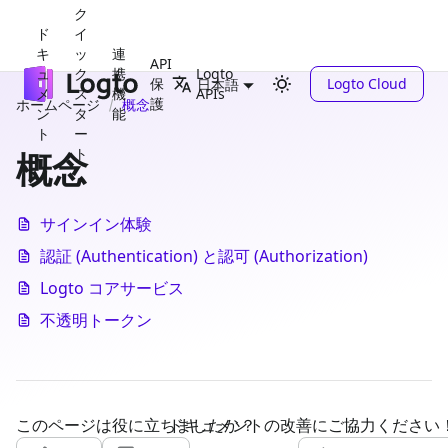
ク
ド
イ
キ
ッ
連
API
ュ
ク
携
Logto
保
Logto Cloud
日本語
メ
ス
機
APIs
護
ホームページ
概念
ン
タ
能
ト
ー
ト
概念
サインイン体験
認証 (Authentication) と認可 (Authorization)
Logto コアサービス
不透明トークン
このページは役に立ちましたか？
ドキュメントの改善にご協力ください