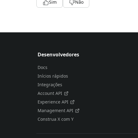
Sim
Não
Desenvolvedores
Docs
Inícios rápidos
Integrações
Account API
Experience API
Management API
Construa X com Y