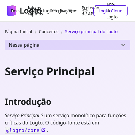
APIs
Inícios
Proteção
Docs
Integrações
Logto Cloud
do
Português (Brasil)
rápidos
de API
Logto
Página Inicial
Conceitos
Serviço principal do Logto
Nessa página
Serviço Principal
Introdução
Serviço Principal
é um serviço monolítico para funções
críticas do Logto. O código-fonte está em
.
@logto/core