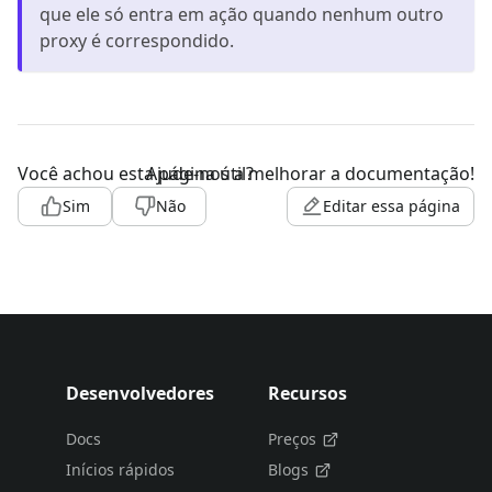
que ele só entra em ação quando nenhum outro
proxy é correspondido.
Você achou esta página útil?
Ajude-nos a melhorar a documentação!
Sim
Não
Editar essa página
Desenvolvedores
Recursos
Docs
Preços
Inícios rápidos
Blogs