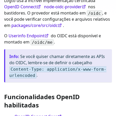
Logto usa a incrível implementação certificada
OpenID Connect
node-oidc-provider
nos
bastidores. O provedor está montado em
, e
/oidc
você pode verificar configurações e arquivos relativos
em
packages/core/src/oidc
.
O
Userinfo Endpoint
do OIDC está disponível e
montado em
.
/oidc/me
Info
:
Se você quiser chamar diretamente as APIs
do OIDC, lembre-se de definir o cabeçalho
Content-Type: application/x-www-form-
.
urlencoded
Funcionalidades OpenID
habilitadas