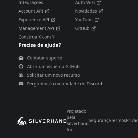
Integrações
Auth Wiki
Account API
Novidades
Experience API
YouTube
Management API
GitHub
Construa X com Y
Precisa de ajuda?
Contatar suporte
Abrir um issue no GitHub
Solicitar um novo recurso
Perguntar à comunidade do Discord
Projetado
pela
Segurança
Termos
Priva
Silverhand
Inc.