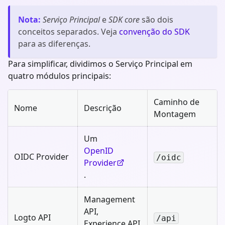
Nota
:
Serviço Principal
e
SDK core
são dois
conceitos separados. Veja
convenção do SDK
para as diferenças.
Para simplificar, dividimos o Serviço Principal em
quatro módulos principais:
Caminho de
Nome
Descrição
Montagem
Um
OpenID
OIDC Provider
/oidc
Provider
.
Management
API,
Logto API
/api
Experience API