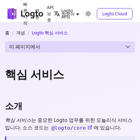
빠
API
문
른
연
Logto
보
Logto Cloud
한국어
서
시
동
APIs
호
작
홈
개념
Logto 핵심 서비스
이 페이지에서
핵심 서비스
소개
핵심 서비스
는 중요한 Logto 업무를 위한 모놀리식 서비스
입니다. 소스 코드는
에 있습니다.
@logto/core