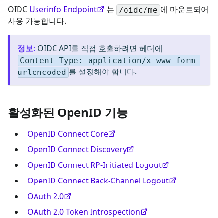
OIDC
Userinfo Endpoint
는
에 마운트되어
/oidc/me
사용 가능합니다.
정보
:
OIDC API를 직접 호출하려면 헤더에
Content-Type: application/x-www-form-
를 설정해야 합니다.
urlencoded
활성화된 OpenID 기능
OpenID Connect Core
OpenID Connect Discovery
OpenID Connect RP-Initiated Logout
OpenID Connect Back-Channel Logout
OAuth 2.0
OAuth 2.0 Token Introspection