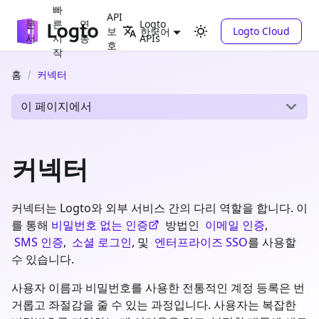
빠
API
문
른
연
Logto
보
Logto Cloud
한국어
서
시
동
APIs
호
작
홈
커넥터
이 페이지에서
커넥터
커넥터는 Logto와 외부 서비스 간의 다리 역할을 합니다. 이
를 통해
비밀번호 없는 인증
방법인
이메일 인증
,
SMS 인증
,
소셜 로그인
, 및
엔터프라이즈 SSO
를 사용할
수 있습니다.
사용자 이름과 비밀번호를 사용한 전통적인 계정 등록은 번
거롭고 좌절감을 줄 수 있는 과정입니다. 사용자는 복잡한