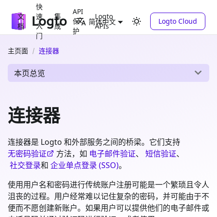
快
API
文
速
集
Logto
保
Logto Cloud
简体中文
档
入
成
APIs
护
门
主页面
连接器
本页总览
连接器
连接器是 Logto 和外部服务之间的桥梁。它们支持
无密码验证
方法，如
电子邮件验证
、
短信验证
、
社交登录
和
企业单点登录 (SSO)
。
使用用户名和密码进行传统账户注册可能是一个繁琐且令人
沮丧的过程。用户经常难以记住复杂的密码，并可能由于不
便而不愿创建新账户。如果用户可以提供他们的电子邮件或