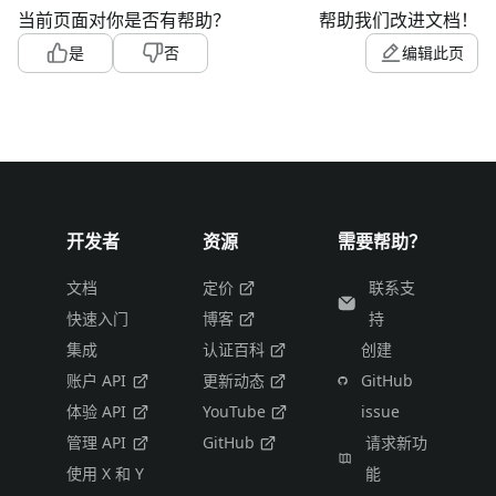
当前页面对你是否有帮助？
帮助我们改进文档！
是
否
编辑此页
开发者
资源
需要帮助？
文档
定价
联系支
快速入门
博客
持
集成
认证百科
创建
账户 API
更新动态
GitHub
体验 API
YouTube
issue
管理 API
GitHub
请求新功
使用 X 和 Y
能