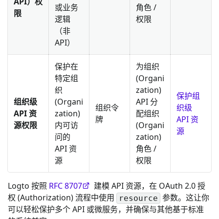
API）权
或业务
角色 /
限
逻辑
权限
（非
API）
保护在
为组织
特定组
(Organi
织
zation)
保护组
组织级
(Organi
API 分
组织令
织级
API 资
zation)
配组织
牌
API 资
源权限
内可访
(Organi
源
问的
zation)
API 资
角色 /
源
权限
Logto 按照
RFC 8707
建模 API 资源，在 OAuth 2.0 授
权 (Authorization) 流程中使用
参数。这让你
resource
可以轻松保护多个 API 或微服务，并确保与其他基于标准