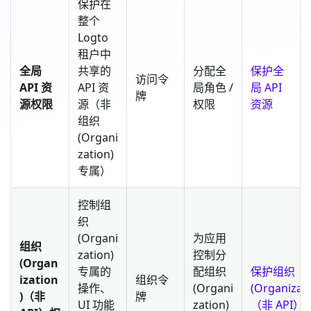
保护在
整个
Logto
租户中
全局
共享的
分配全
保护全
访问令
API 资
API 资
局角色 /
局 API
牌
源权限
源（非
权限
资源
组织
(Organi
zation)
专属）
控制组
织
(Organi
为应用
组织
zation)
控制分
(Organ
专属的
配组织
保护组织
ization
组织令
操作、
(Organi
(Organizati
)（非
牌
UI 功能
zation)
（非 API）