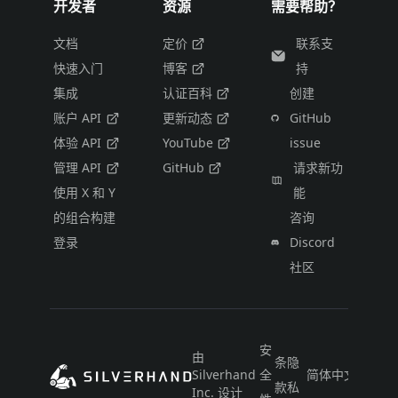
开发者
资源
需要帮助？
文档
定价
联系支
快速入门
博客
持
集成
认证百科
创建
账户 API
更新动态
GitHub
体验 API
YouTube
issue
管理 API
GitHub
请求新功
使用 X 和 Y
能
的组合构建
咨询
登录
Discord
社区
安
由
条
隐
Silverhand
全
简体中文
款
私
Inc. 设计