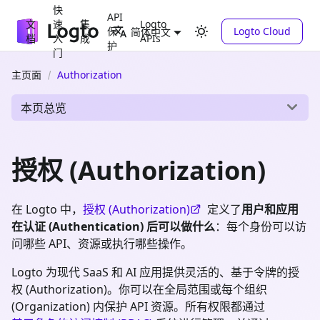
快
API
文
速
集
Logto
保
Logto Cloud
简体中文
档
入
成
APIs
护
门
主页面
Authorization
本页总览
授权 (Authorization)
在 Logto 中，
授权 (Authorization)
定义了
用户和应用
在认证 (Authentication) 后可以做什么
：每个身份可以访
问哪些 API、资源或执行哪些操作。
Logto 为现代 SaaS 和 AI 应用提供灵活的、基于令牌的授
权 (Authorization)。你可以在全局范围或每个组织
(Organization) 内保护 API 资源。所有权限都通过