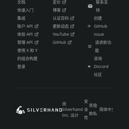
文档
定价
联系支
快速入门
博客
持
集成
认证百科
创建
账户 API
更新动态
GitHub
体验 API
YouTube
issue
管理 API
GitHub
请求新功
使用 X 和 Y
能
的组合构建
咨询
登录
Discord
社区
安
由
条
隐
Silverhand
全
简体中文
款
私
Inc. 设计
性