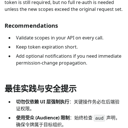
token is still required, but no full re-auth is needed
unless the new scopes exceed the original request set.
Recommendations
Validate scopes in your API on every call.
Keep token expiration short.
Add optional notifications if you need immediate
permission-change propagation.
最佳实践与安全提示
切勿仅依赖 UI 层强制执行
：关键操作务必在后端验
证权限。
使用受众 (Audience) 限制
：始终检查
声明，
aud
确保令牌属于目标组织。