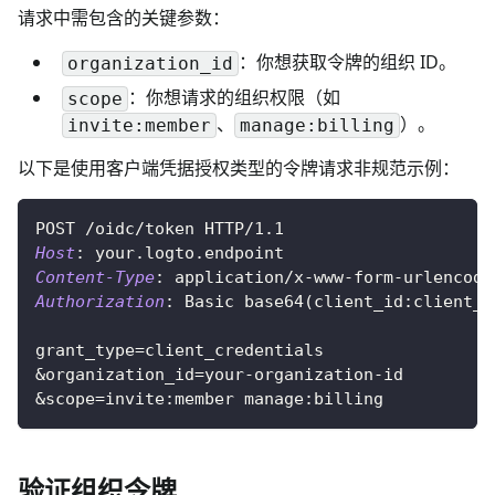
请求中需包含的关键参数：
：你想获取令牌的组织 ID。
organization_id
：你想请求的组织权限（如
scope
、
）。
invite:member
manage:billing
以下是使用客户端凭据授权类型的令牌请求非规范示例：
POST
/oidc/token
HTTP/1.1
Host
:
your.logto.endpoint
Content-Type
:
application/x-www-form-urlencode
Authorization
:
Basic base64(client_id:client_s
grant_type=client_credentials
&organization_id=your-organization-id
&scope=invite:member manage:billing
验证组织令牌