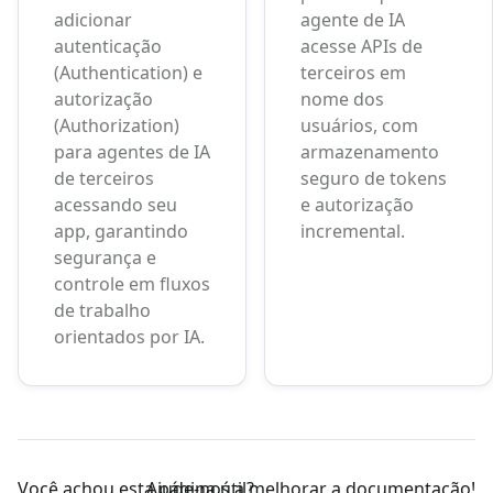
adicionar
agente de IA
autenticação
acesse APIs de
(Authentication) e
terceiros em
autorização
nome dos
(Authorization)
usuários, com
para agentes de IA
armazenamento
de terceiros
seguro de tokens
acessando seu
e autorização
app, garantindo
incremental.
segurança e
controle em fluxos
de trabalho
orientados por IA.
Você achou esta página útil?
Ajude-nos a melhorar a documentação!