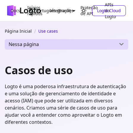
APIs
Inícios
Proteção
Docs
Integrações
Logto Cloud
do
Português (Brasil)
rápidos
de API
Logto
Página Inicial
Use cases
Nessa página
Casos de uso
Logto é uma poderosa infraestrutura de autenticação
e uma solução de gerenciamento de identidade e
acesso (IAM) que pode ser utilizada em diversos
cenários. Criamos uma série de casos de uso para
ajudar você a entender como aproveitar o Logto em
diferentes contextos.