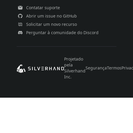
Contatar suporte
Abrir um issue no GitHub
Solicitar um novo recurso
Perguntar à comunidade do Discord
Projetado
pela
Segurança
Termos
Priva
Silverhand
Inc.