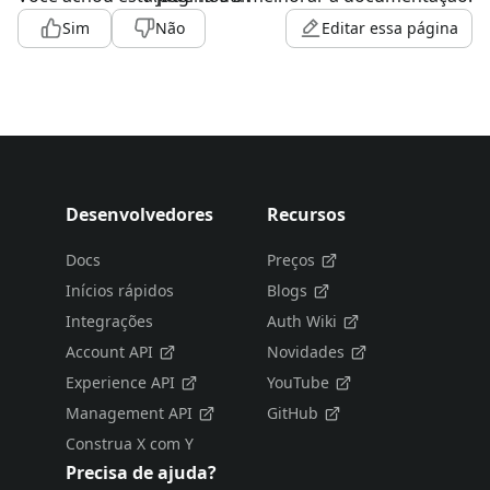
Sim
Não
Editar essa página
Desenvolvedores
Recursos
Docs
Preços
Inícios rápidos
Blogs
Integrações
Auth Wiki
Account API
Novidades
Experience API
YouTube
Management API
GitHub
Construa X com Y
Precisa de ajuda?