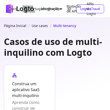
APIs
Inícios
Proteção
Docs
Integrações
Logto Cloud
do
Português (Brasil)
rápidos
de API
Logto
Página Inicial
Use cases
Multi-tenancy
Casos de uso de multi-
inquilino com Logto
Construa um
aplicativo SaaS
multi-inquilino
Aprenda como
construir de