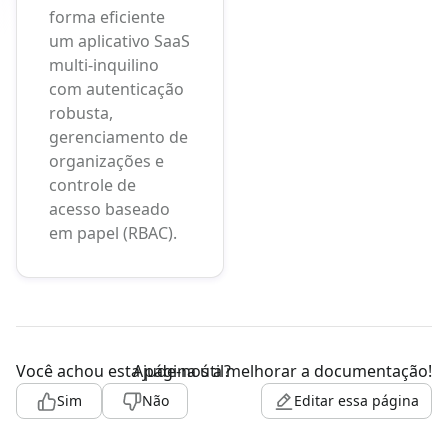
forma eficiente
um aplicativo SaaS
multi-inquilino
com autenticação
robusta,
gerenciamento de
organizações e
controle de
acesso baseado
em papel (RBAC).
Você achou esta página útil?
Ajude-nos a melhorar a documentação!
Sim
Não
Editar essa página