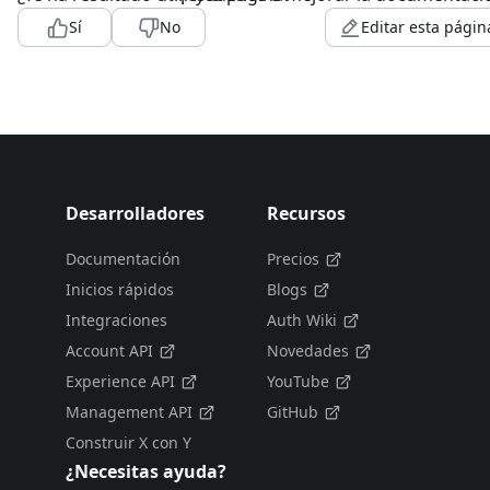
Sí
No
Editar esta págin
Desarrolladores
Recursos
Documentación
Precios
Inicios rápidos
Blogs
Integraciones
Auth Wiki
Account API
Novedades
Experience API
YouTube
Management API
GitHub
Construir X con Y
¿Necesitas ayuda?