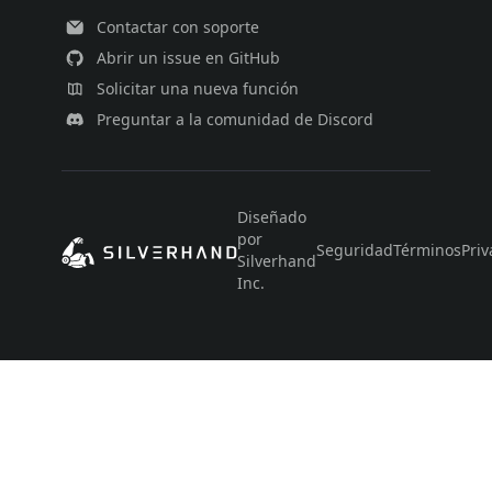
Contactar con soporte
Abrir un issue en GitHub
Solicitar una nueva función
Preguntar a la comunidad de Discord
Diseñado
por
Seguridad
Términos
Priv
Silverhand
Inc.