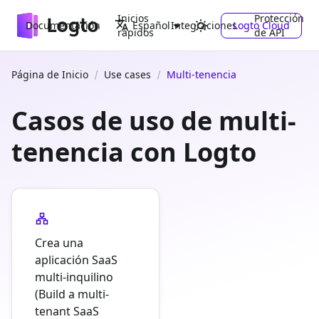
Inicios
Protección
Documentación
Integraciones
Logto Cloud
Español
rápidos
de API
Página de Inicio
Use cases
Multi-tenencia
Casos de uso de multi-
tenencia con Logto
Crea una
aplicación SaaS
multi-inquilino
(Build a multi-
tenant SaaS