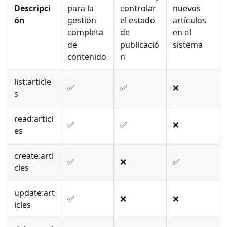
Descripci
para la
controlar
nuevos
ón
gestión
el estado
artículos
completa
de
en el
de
publicació
sistema
contenido
n
list
:article
✅
✅
❌
s
read
:articl
✅
✅
❌
es
create
:arti
✅
❌
✅
cles
update
:art
✅
❌
❌
icles