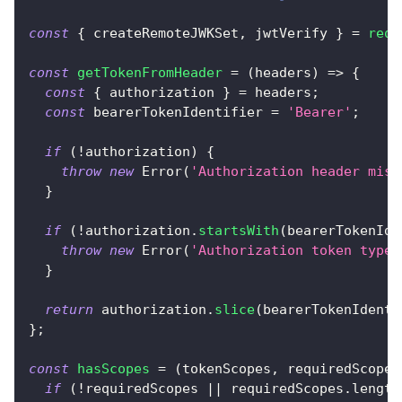
const
{
 createRemoteJWKSet
,
 jwtVerify 
}
=
requ
const
getTokenFromHeader
=
(
headers
)
=>
{
const
{
 authorization 
}
=
 headers
;
const
 bearerTokenIdentifier 
=
'Bearer'
;
if
(
!
authorization
)
{
throw
new
Error
(
'Authorization header miss
}
if
(
!
authorization
.
startsWith
(
bearerTokenIde
throw
new
Error
(
'Authorization token type 
}
return
 authorization
.
slice
(
bearerTokenIdenti
}
;
const
hasScopes
=
(
tokenScopes
,
 requiredScopes
if
(
!
requiredScopes 
||
 requiredScopes
.
length