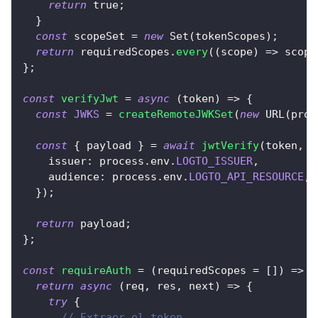
return
true
;
}
const
 scopeSet 
=
new
Set
(
tokenScopes
)
;
return
 requiredScopes
.
every
(
(
scope
)
=>
 scope
}
;
const
verifyJwt
=
async
(
token
)
=>
{
const
JWKS
=
createRemoteJWKSet
(
new
URL
(
proc
const
{
 payload 
}
=
await
jwtVerify
(
token
,
J
issuer
:
 process
.
env
.
LOGTO_ISSUER
,
audience
:
 process
.
env
.
LOGTO_API_RESOURCE
,
}
)
;
return
 payload
;
}
;
const
requireAuth
=
(
requiredScopes 
=
[
]
)
=>
{
return
async
(
req
,
 res
,
 next
)
=>
{
try
{
// Extraer el token