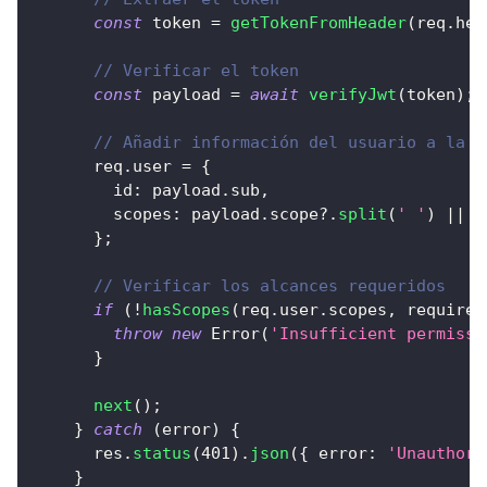
const
 token 
=
getTokenFromHeader
(
req
.
hea
// Verificar el token
const
 payload 
=
await
verifyJwt
(
token
)
;
// Añadir información del usuario a la p
      req
.
user
=
{
id
:
 payload
.
sub
,
scopes
:
 payload
.
scope
?.
split
(
' '
)
||
[
}
;
// Verificar los alcances requeridos
if
(
!
hasScopes
(
req
.
user
.
scopes
,
 required
throw
new
Error
(
'Insufficient permissi
}
next
(
)
;
}
catch
(
error
)
{
      res
.
status
(
401
)
.
json
(
{
error
:
'Unauthori
}