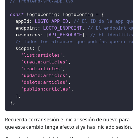
// frontend/src/App.tsx
const
 logtoConfig
:
LogtoConfig
=
{
  appId
:
LOGTO_APP_ID
,
// El ID de la app que 
  endpoint
:
LOGTO_ENDPOINT
,
// El endpoint que
  resources
:
[
API_RESOURCE
]
,
// El identificad
// Todos los alcances que podrías querer sol
  scopes
:
[
'list:articles'
,
'create:articles'
,
'read:articles'
,
'update:articles'
,
'delete:articles'
,
'publish:articles'
,
]
,
}
;
Recuerda cerrar sesión e iniciar sesión de nuevo para
que este cambio tenga efecto si ya has iniciado sesión.