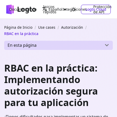
Inicios
Protección
Documentación
Integraciones
Logto Cloud
Español
rápidos
de API
Página de Inicio
Use cases
Autorización
RBAC en la práctica
En esta página
RBAC en la práctica:
Implementando
autorización segura
para tu aplicación
¿Tienes dificultades para implementar un sistema de