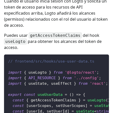
Cuando el usuario inicia sesión con Logto y solicita un
token de acceso para los recursos de API
especificados arriba, Logto añadirá los alcances
(permisos) relacionados con el rol del usuario al token
de acceso.
Puedes usar
del hook
getAccessTokenClaims
para obtener los alcances del token de
useLogto
acceso.
// frontend/src/hooks/use-user-data.ts
import
{
 useLogto 
}
from
'@logto/react'
;
import
{
API_RESOURCE
}
from
'../config'
;
import
{
 useState
,
 useEffect 
}
from
'react'
;
export
const
useUserData
=
(
)
=>
{
const
{
 getAccessTokenClaims 
}
=
useLogto
(
)
;
const
[
userScopes
,
 setUserScopes
]
=
useState
const
[
userId
,
 setUserId
]
=
useState
<
string
>