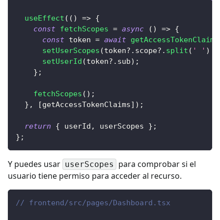
useEffect
(
(
)
=>
{
const
fetchScopes
=
async
(
)
=>
{
const
 token 
=
await
getAccessTokenClaims
setUserScopes
(
token
?.
scope
?.
split
(
' '
)
?
setUserId
(
token
?.
sub
)
;
}
;
fetchScopes
(
)
;
}
,
[
getAccessTokenClaims
]
)
;
return
{
 userId
,
 userScopes 
}
;
}
;
Y puedes usar
para comprobar si el
userScopes
usuario tiene permiso para acceder al recurso.
// frontend/src/pages/Dashboard.tsx