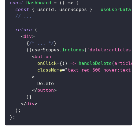
const
Dashboard
=
(
)
=>
{
const
{
 userId
,
 userScopes 
}
=
useUserData
(
)
// ...
return
(
<
div
>
{
/* ... */
}
{
(
userScopes
.
includes
(
'delete:articles'
)
<
button
onClick
=
{
(
)
=>
handleDelete
(
article
.
className
=
"
text-red-600 hover:text-r
>
          Delete
</
button
>
)
}
</
div
>
)
;
}
;