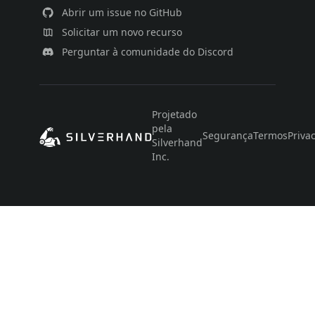
Abrir um issue no GitHub
Solicitar um novo recurso
Perguntar à comunidade do Discord
Projetado
pela
Segurança
Termos
Priva
Silverhand
Inc.