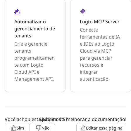
Automatizar o
Logto MCP Server
gerenciamento de
Conecte
tenants
ferramentas de IA
Crie e gerencie
e IDEs ao Logto
tenants
Cloud via MCP
programaticamen
para gerenciar
te com Logto
recursos e
Cloud API e
integrar
Management API.
autenticação.
Você achou esta página útil?
Ajude-nos a melhorar a documentação!
Sim
Não
Editar essa página