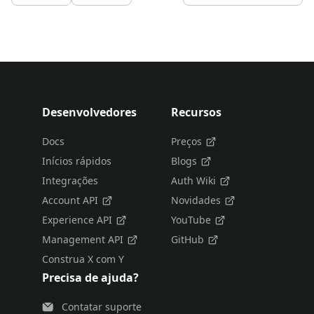
Desenvolvedores
Recursos
Docs
Preços
Inícios rápidos
Blogs
Integrações
Auth Wiki
Account API
Novidades
Experience API
YouTube
Management API
GitHub
Construa X com Y
Precisa de ajuda?
Contatar suporte