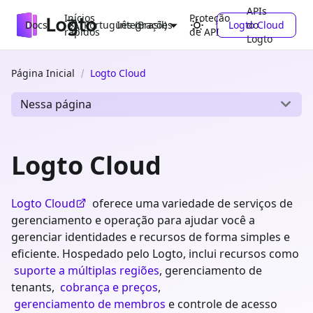
APIs
Inícios
Proteção
Docs
Integrações
Logto Cloud
do
Português (Brasil)
rápidos
de API
Logto
Página Inicial
Logto Cloud
Nessa página
Logto Cloud
Logto Cloud
oferece uma variedade de serviços de
gerenciamento e operação para ajudar você a
gerenciar identidades e recursos de forma simples e
eficiente. Hospedado pelo Logto, inclui recursos como
suporte a múltiplas regiões
, gerenciamento de
tenants,
cobrança e preços
,
gerenciamento de membros
e controle de acesso