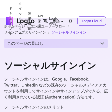
ク
ド
イ
キ
ッ
連
API
ュ
ク
携
Logto
保
Logto Cloud
日本語
メ
ス
機
APIs
護
ホームページ
エンドユーザーフロー
ン
タ
能
サインアップとサインイン
ソーシャルサインイン
ト
ー
ト
このページの見出し
ソーシャルサインイン
ソーシャルサインインは、Google、Facebook、
Twitter、LinkedIn などの既存のソーシャルメディアアカ
ウントを利用してサインインやサインアップができる、広
く利用されている認証 (Authentication) 方法です。
ソーシャルサインインのメリット：