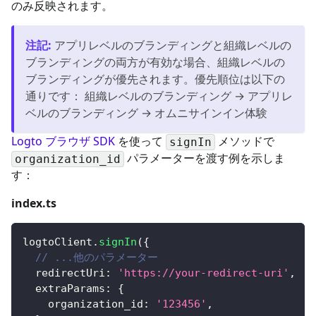
のみ反映されます。
注記
:
アプリレベルのブランディングと組織レベルの
ブランディングの両方が有効な場合、組織レベルの
ブランディングが優先されます。優先順位は以下の
通りです： 組織レベルのブランディング → アプリレ
ベルのブランディング → オムニサインイン体験
Logto ブラウザ SDK
を使って
メソッドで
signIn
パラメーターを渡す例を示しま
organization_id
す：
index.ts
logtoClient
.
signIn
(
{
// ...他のパラメーター
  redirectUri
:
'https://your-redirect-uri'
,
  extraParams
:
{
    organization_id
:
'123456'
,