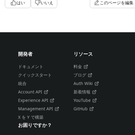
はい
いいえ
このページを編集
開発者
リソース
ドキュメント
料金
クイックスタート
ブログ
統合
Auth Wiki
Account API
新着情報
Experience API
YouTube
Management API
GitHub
X を Y で構築
お困りですか？