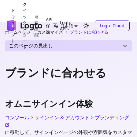
ク
ド
イ
キ
ッ
連
API
ュ
ク
携
Logto
保
Logto Cloud
日本語
メ
ス
機
APIs
護
ホームページ
カスタマイズ
ブランドに合わせる
ン
タ
能
ト
ー
このページの見出し
ト
ブランドに合わせる
オムニサインイン体験
コンソール > サインイン & アカウント > ブランディング
に移動して、サインインページの外観や雰囲気をカスタマ