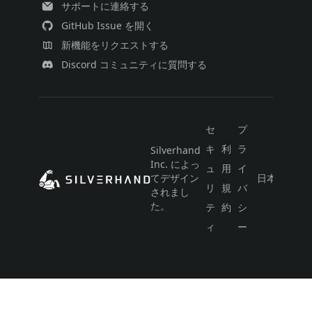
サポートに連絡する
GitHub Issue を開く
新機能をリクエストする
Discord コミュニティに質問する
セ
プ
キ
利
ラ
Silverhand
Inc. によっ
ュ
用
イ
てデザイン
日本語
リ
規
バ
されまし
た。
テ
約
シ
ィ
ー