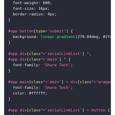
font-weight
:
600
;
font-size
:
16
px
;
border-radius
:
4
px
;
}
#app
 button
[
type
=
'submit'
]
{
background
:
linear-gradient
(
270.84
deg
,
#2fd6
}
#app
 div
[
class
*=
'socialLinkList'
]
 *
,
#app
 div
[
class
*=
'main'
]
 *
{
font-family
:
'Share Tech'
;
}
#app
 main
[
class
*=
'main'
]
>
 div
[
class
*=
'wrapper
font-family
:
'Share Tech'
;
color
:
#ffffff
;
}
#app
 div
[
class
*=
'socialLinkList'
]
>
 button
{