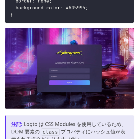
border
:
 none
;
background-color
:
#645995
;
}
注記
:
Logto は CSS Modules を使用しているため、
DOM 要素の
プロパティにハッシュ値が表
class
示される場合があります（例：