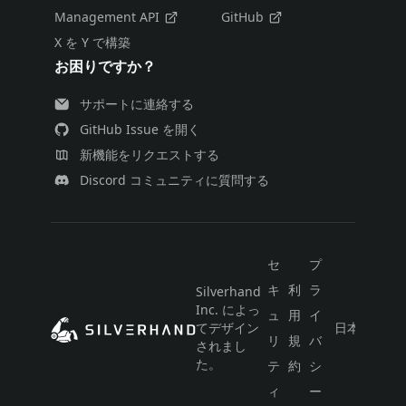
Management API
GitHub
X を Y で構築
お困りですか？
サポートに連絡する
GitHub Issue を開く
新機能をリクエストする
Discord コミュニティに質問する
セ
プ
キ
利
ラ
Silverhand
Inc. によっ
ュ
用
イ
てデザイン
日本語
リ
規
バ
されまし
た。
テ
約
シ
ィ
ー