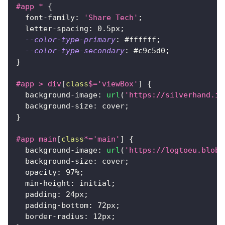
#app
 *
{
font-family
:
'Share Tech'
;
letter-spacing
:
0.5
px
;
--color-type-primary
:
#ffffff
;
--color-type-secondary
:
#c9c5d0
;
}
#app
>
 div
[
class
$=
'viewBox'
]
{
background-image
:
url
(
'https://silverhand.io
background-size
:
 cover
;
}
#app
 main
[
class
*=
'main'
]
{
background-image
:
url
(
'https://logtoeu.blob.
background-size
:
 cover
;
opacity
:
97
%
;
min-height
:
 initial
;
padding
:
24
px
;
padding-bottom
:
72
px
;
border-radius
:
12
px
;