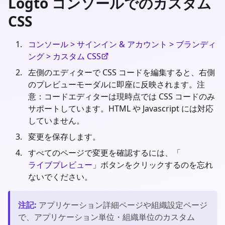
Logto コンソールでのカスタム
CSS
コンソール > サインイン & アカウント > ブランディ
ング > カスタム CSS
左側のエディターで CSS コードを編集すると、右側
のプレビューモーダルに即座に反映されます。注
意：コードエディターは現時点では CSS コードのみ
サポートしています。HTML や Javascript には対応
していません。
変更を保存します。
すべてのページで変更を確認するには、「
ライブプレビュー
」ボタンをクリックするのを忘れ
ないでください。
注記
:
アプリケーション詳細ページや組織設定ページ
で、アプリケーション単位・組織単位のカスタム