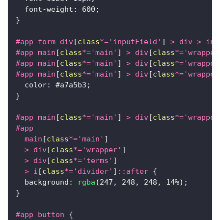
font-weight
:
600
;
}
#app
 form div
[
class
*=
'inputField'
]
>
 div 
>
 inp
#app
 main
[
class
*=
'main'
]
>
 div
[
class
*=
'wrapper
#app
 main
[
class
*=
'main'
]
>
 div
[
class
*=
'wrapper
#app
 main
[
class
*=
'main'
]
>
 div
[
class
*=
'wrapper
color
:
#a7a5b3
;
}
#app
 main
[
class
*=
'main'
]
>
 div
[
class
*=
'wrapper
#app
  main
[
class
*=
'main'
]
>
 div
[
class
*=
'wrapper'
]
>
 div
[
class
*=
'terms'
]
>
 i
[
class
*=
'divider'
]
::after
{
background
:
rgba
(
247
,
248
,
248
,
14
%
)
;
}
#app
 button
{