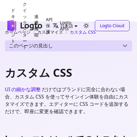
ク
ド
イ
キ
ッ
連
API
ュ
ク
携
Logto
保
Logto Cloud
日本語
メ
ス
機
APIs
護
ホームページ
カスタマイズ
カスタム CSS
ン
タ
能
ト
ー
このページの見出し
ト
カスタム CSS
UI の細かな調整
だけではブランドに完全に合わない場
合、カスタム CSS を使ってサインイン体験を自由にカス
タマイズできます。エディターに CSS コードを追加する
だけで、即座に変更を確認できます。