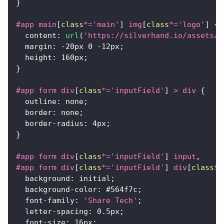
}
#app
 main
[
class
*=
'main'
]
 img
[
class
*=
'logo'
]
{
content
:
url
(
'https://silverhand.io/assets/c
margin
:
-20
px
0
-12
px
;
height
:
160
px
;
}
#app
 form div
[
class
*=
'inputField'
]
>
 div
{
outline
:
 none
;
border
:
 none
;
border-radius
:
4
px
;
}
#app
 form div
[
class
*=
'inputField'
]
 input
,
#app
 form div
[
class
*=
'inputField'
]
 div
[
class
$=
background
:
 initial
;
background-color
:
#564f7c
;
font-family
:
'Share Tech'
;
letter-spacing
:
0.5
px
;
font-size
:
16
px
;