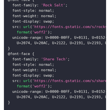
font-family
:
'Rock Salt'
;
font-style
:
 normal
;
font-weight
:
 normal
;
font-display
:
 swap
;
src
:
url
(
'https://fonts.gstatic.com/s/rocksa
format
(
'woff2'
)
;
unicode-range
:
 U+
0000
-00
FF
,
 U+
0131
,
 U+
0152
-0
    U+
2074
,
 U+
20
AC
,
 U+
2122
,
 U+
2191
,
 U+
2193
,
 U+
}
@font-face
{
font-family
:
'Share Tech'
;
font-style
:
 normal
;
font-weight
:
 normal
;
font-display
:
 swap
;
src
:
url
(
'https://fonts.gstatic.com/s/sharet
format
(
'woff2'
)
;
unicode-range
:
 U+
0000
-00
FF
,
 U+
0131
,
 U+
0152
-0
    U+
2074
,
 U+
20
AC
,
 U+
2122
,
 U+
2191
,
 U+
2193
,
 U+
}