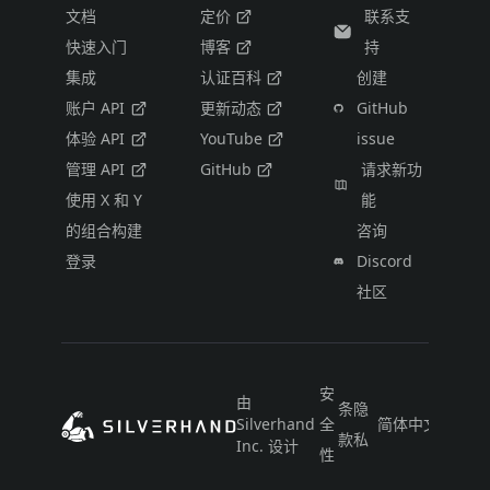
文档
定价
联系支
快速入门
博客
持
集成
认证百科
创建
账户 API
更新动态
GitHub
体验 API
YouTube
issue
管理 API
GitHub
请求新功
使用 X 和 Y
能
的组合构建
咨询
登录
Discord
社区
安
由
条
隐
Silverhand
全
简体中文
款
私
Inc. 设计
性