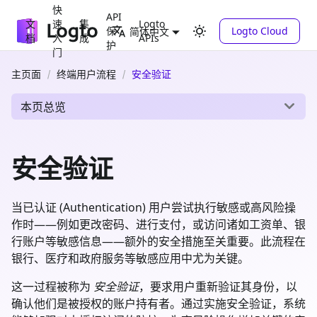
快
API
文
速
集
Logto
保
Logto Cloud
简体中文
档
入
成
APIs
护
门
主页面
终端用户流程
安全验证
本页总览
安全验证
当已认证 (Authentication) 用户尝试执行敏感或高风险操
作时——例如更改密码、进行支付，或访问诸如工资单、银
行账户等敏感信息——额外的安全措施至关重要。此流程在
银行、医疗和政府服务等敏感应用中尤为关键。
这一过程被称为
安全验证
，要求用户重新验证其身份，以
确认他们是被授权的账户持有者。通过实施安全验证，系统