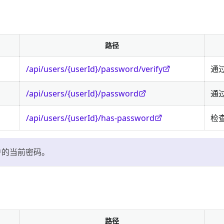
路径
/api/users/{userId}/password/verify
通
/api/users/{userId}/password
通过
/api/users/{userId}/has-password
检
户的当前密码。
路径