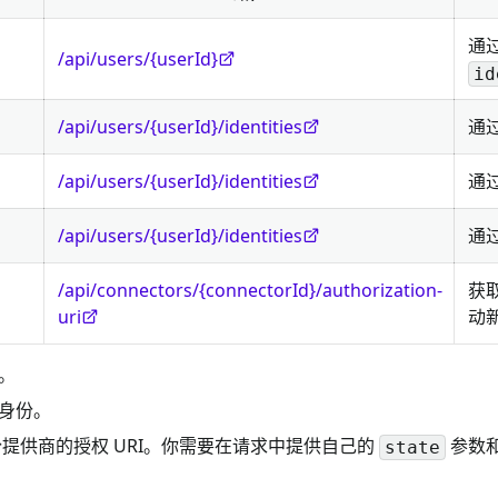
通
/api/users/{userId}
id
/api/users/{userId}/identities
通
/api/users/{userId}/identities
通
/api/users/{userId}/identities
通
/api/connectors/{connectorId}/authorization-
获取
uri
动
。
身份。
身份提供商的授权 URI。你需要在请求中提供自己的
参数
state