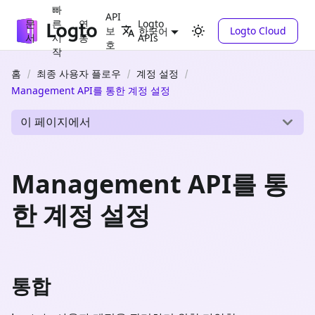
빠
API
문
른
연
Logto
보
Logto Cloud
한국어
서
시
동
APIs
호
작
홈
최종 사용자 플로우
계정 설정
Management API를 통한 계정 설정
이 페이지에서
Management API를 통
한 계정 설정
통합