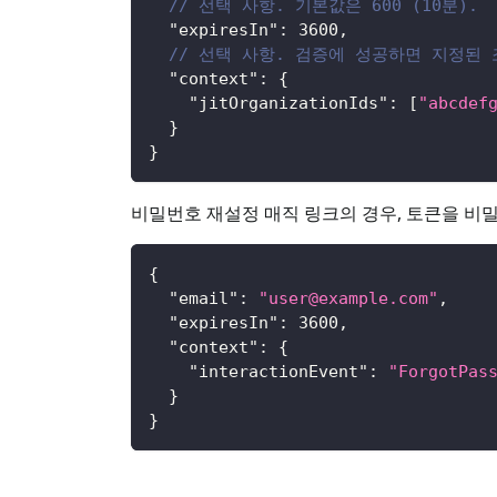
// 선택 사항. 기본값은 600 (10분).
"expiresIn"
:
3600
,
// 선택 사항. 검증에 성공하면 지정된
"context"
:
{
"jitOrganizationIds"
:
[
"abcdef
}
}
비밀번호 재설정 매직 링크의 경우, 토큰을 비
{
"email"
:
"
user@example.com
"
,
"expiresIn"
:
3600
,
"context"
:
{
"interactionEvent"
:
"ForgotPas
}
}