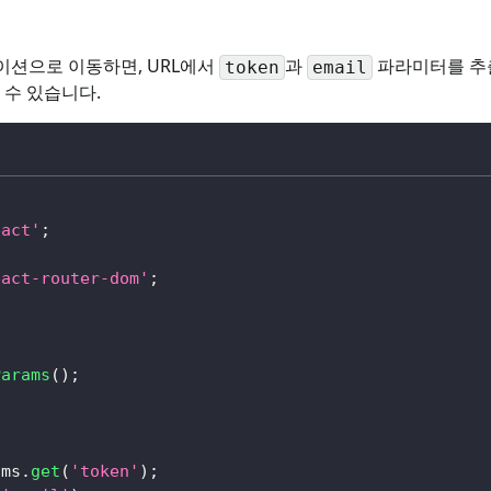
이션으로 이동하면, URL에서
과
파라미터를 추출한
token
email
할 수 있습니다.
eact'
;
eact-router-dom'
;
Params
(
)
;
ams
.
get
(
'token'
)
;