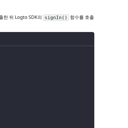
 뒤 Logto SDK의
함수를 호출
signIn()