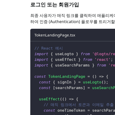
로그인 또는 회원가입
최종 사용자가 매직 링크를 클릭하여 애플리케
하여 인증 (Authentication) 플로우를 트리거
TokenLandingPage.tsx
// React 예시
import
{
 useLogto 
}
from
'@logto/r
import
{
 useEffect 
}
from
'react'
;
import
{
 useSearchParams 
}
from
'r
const
TokenLandingPage
=
(
)
=>
{
const
{
 signIn 
}
=
useLogto
(
)
;
const
[
searchParams
]
=
useSearch
useEffect
(
(
)
=>
{
// 매직 링크에서 토큰과 이메일 추출
const
 oneTimeToken 
=
 searchPar