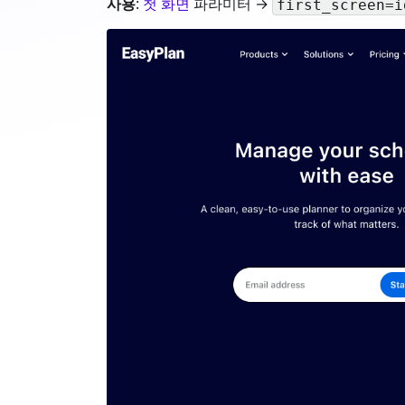
사용
:
첫 화면
파라미터 →
first_screen=i