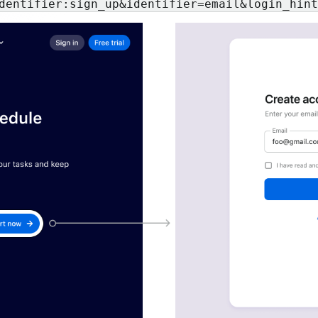
dentifier:sign_up&identifier=email&
login_hint