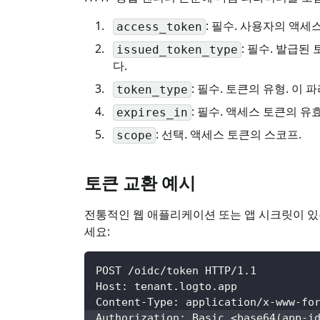
: 필수. 사용자의 액세
access_token
: 필수. 발급된
issued_token_type
다.
: 필수. 토큰의 유형. 이
token_type
: 필수. 액세스 토큰의 유효
expires_in
: 선택. 액세스 토큰의 스코프.
scope
토큰 교환 예시
전통적인 웹 애플리케이션 또는 앱 시크릿이 있는 
세요:
POST /oidc/token HTTP/1.1
Host: tenant.logto.app
Content-Type: application/x-www-fo
Authorization: Basic 
<
base64
(
app-i