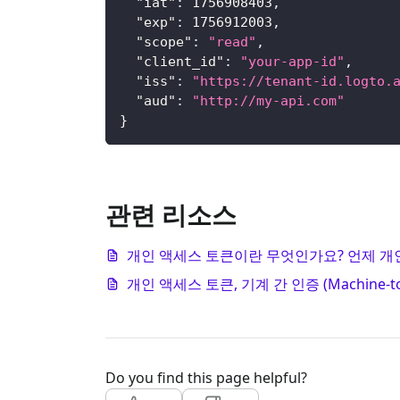
"iat"
:
1756908403
,
"exp"
:
1756912003
,
"scope"
:
"read"
,
"client_id"
:
"your-app-id"
,
"iss"
:
"https://tenant-id.logto.
"aud"
:
"http://my-api.com"
}
관련 리소스
개인 액세스 토큰이란 무엇인가요? 언제 개
개인 액세스 토큰, 기계 간 인증 (Machine-to
Do you find this page helpful?