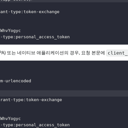
rant-type:token-exchange
nWhvYogyc
n-type:personal_access_token
PA) 또는 네이티브 애플리케이션의 경우, 요청 본문에
client_
rm-urlencoded
grant-type:token-exchange
nWhvYogyc
n-type:personal_access_token