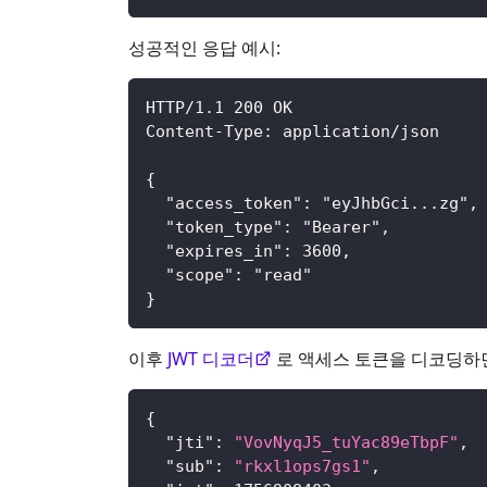
성공적인 응답 예시:
HTTP/1.1 200 OK
Content-Type: application/json
{
  "access_token": "eyJhbGci...zg",
  "token_type": "Bearer",
  "expires_in": 3600,
  "scope": "read"
}
이후
JWT 디코더
로 액세스 토큰을 디코딩하면
{
"jti"
:
"VovNyqJ5_tuYac89eTbpF"
,
"sub"
:
"rkxl1ops7gs1"
,