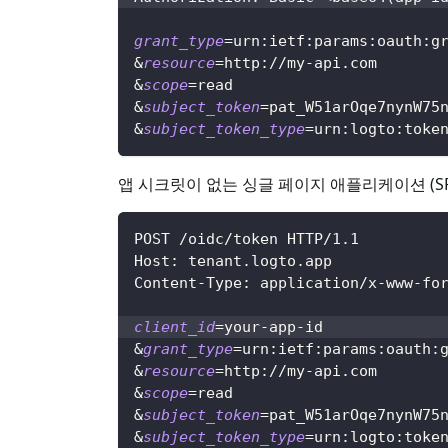
grant_type
=
urn:ietf:params:oauth:g
&
resource
=
http://my-api.com
&
scope
=
read
&
subject_token
=
pat_W51arOqe7nynW75
&
subject_token_type
=
urn:logto:toke
앱 시크릿이 없는 싱글 페이지 애플리케이션 (S
POST /oidc/token HTTP/1.1
Host: tenant.logto.app
Content-Type: application/x-www-fo
client_id
=
your-app-id
&
grant_type
=
urn:ietf:params:oauth:
&
resource
=
http://my-api.com
&
scope
=
read
&
subject_token
=
pat_W51arOqe7nynW75
&
subject_token_type
=
urn:logto:toke