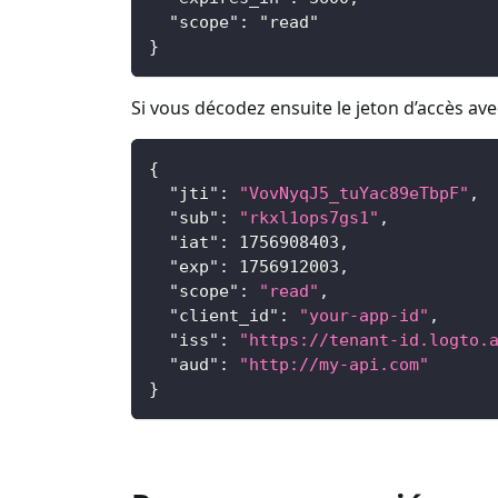
  "scope": "read"
}
Si vous décodez ensuite le jeton d’accès ave
{
"jti"
:
"VovNyqJ5_tuYac89eTbpF"
,
"sub"
:
"rkxl1ops7gs1"
,
"iat"
:
1756908403
,
"exp"
:
1756912003
,
"scope"
:
"read"
,
"client_id"
:
"your-app-id"
,
"iss"
:
"https://tenant-id.logto.
"aud"
:
"http://my-api.com"
}