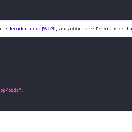
c le
décodificateur JWT
, vous obtiendrez l’exemple de char
app/oidc"
,