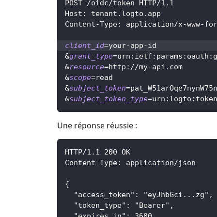
POST /oidc/token HTTP/1.1
Host: tenant.logto.app
Content-Type: application/x-www-fo
client_id
=
your-app-id
&
grant_type
=
urn:ietf:params:oauth:
&
resource
=
http://my-api.com
&
scope
=
read
&
subject_token
=
pat_W51arOqe7nynW75
&
subject_token_type
=
urn:logto:toke
Une réponse réussie :
HTTP/1.1 200 OK
Content-Type: application/json
{
  "access_token": "eyJhbGci...zg",
  "token_type": "Bearer",
  "expires_in": 3600,