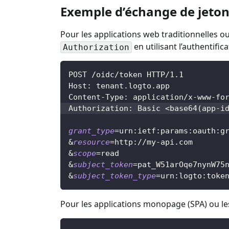
Exemple d’échange de jeto
Pour les applications web traditionnelles ou
en utilisant l’authentific
Authorization
POST /oidc/token HTTP/1.1
Host: tenant.logto.app
Content-Type: application/x-www-fo
Authorization: Basic 
<
base64
(
app-i
grant_type
=
urn:ietf:params:oauth:g
&
resource
=
http://my-api.com
&
scope
=
read
&
subject_token
=
pat_W51arOqe7nynW75
&
subject_token_type
=
urn:logto:toke
Pour les applications monopage (SPA) ou les