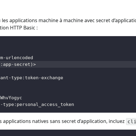
n
 les applications machine à machine avec secret d’application
ation HTTP Basic :
rm-urlencoded
d:app-secret
)
>
rant-type:token-exchange
nWhvYogyc
n-type:personal_access_token
 applications natives sans secret d’application, incluez
cl