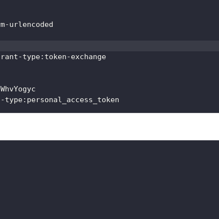
rm-urlencoded
grant-type:token-exchange
nWhvYogyc
n-type:personal_access_token