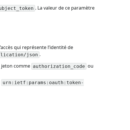
. La valeur de ce paramètre
ubject_token
’accès qui représente l’identité de
.
plication/json
 de jeton comme
ou
authorization_code
e
urn:ietf:params:oauth:token-