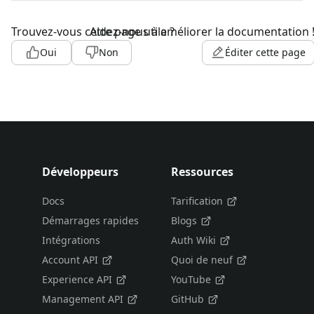
Trouvez-vous cette page utile ?
Aidez-nous à améliorer la documentation 
Oui
Non
Éditer cette page
Développeurs
Ressources
Docs
Tarification
Démarrages rapides
Blogs
Intégrations
Auth Wiki
Account API
Quoi de neuf
Experience API
YouTube
Management API
GitHub