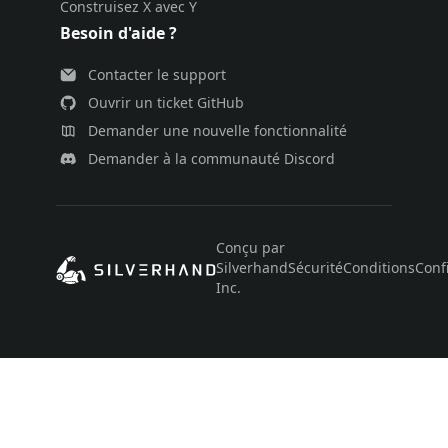
Construisez X avec Y
Besoin d'aide ?
Contacter le support
Ouvrir un ticket GitHub
Demander une nouvelle fonctionnalité
Demander à la communauté Discord
Conçu par
Silverhand
Sécurité
Conditions
Confi
Inc.