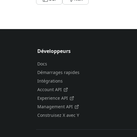
Développeurs
Docs
Démarrages rapides
Intégrations
Account API
Experience API
Management API
Construisez X avec Y