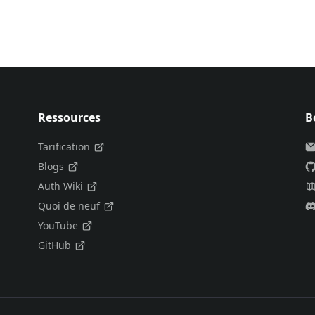
Ressources
B
Tarification
Blogs
Auth Wiki
Quoi de neuf
YouTube
GitHub