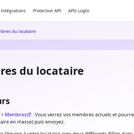
Intégrations
Protection API
APIs Logto
bres du locataire
es du locataire
urs
e > Membres
. Vous verrez vos membres actuels et pourrez 
faire en masse) puis envoyez.
l'équipe à votre locataire avec deux différents Rôles dans