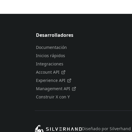
Desarrolladores
Documentación
Inicios rápidos
Integraciones
Account API
Experience API
Management API
Construir X con Y
Diseñado por Silverhand 