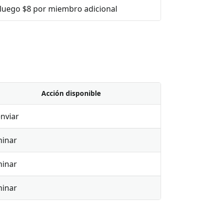
luego $8 por miembro adicional
Acción disponible
nviar
minar
minar
minar