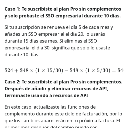
Caso 1: Te suscribiste al plan Pro sin complementos
y solo probaste el SSO empresarial durante 10 días.
Si tu suscripción se renueva el día 5 de cada mes y
añades un SSO empresarial el día 20, lo usarás
durante 15 días ese mes. Si eliminas el SSO
empresarial el día 30, significa que solo lo usaste
durante 10 días.
$24
+
$48
×
(
1
×
15/30
)
\$24 + \$48 \times (1 \tim
−
$48
×
(
1
×
5/30
)
=
$40
Caso 2: Te suscribiste al plan Pro sin complementos.
Después de añadir y eliminar recursos de API,
terminaste usando 5 recursos de API
En este caso, actualizaste las funciones de
complemento durante este ciclo de facturación, por lo
que los cambios aparecerán en tu próxima factura. El
primer mes después del cambio puede ser