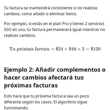
Tu factura se mantendrá consistente si no realizas
cambios, como añadir o eliminar ítems.
Por ejemplo, si estás en el plan Pro y tienes 2 servicios
SSO en uso, tu factura permanecerá igual mientras no
realices cambios.
Tu pr
o
ˊ
xima factura
=
\text{Tu próxima factura}
$24
+
$48
×
2
=
$120
Ejemplo 2: Añadir complementos o
hacer cambios afectará tus
próximas facturas
Esto hará que tu próxima factura sea un poco
diferente según los casos. El algoritmo sigue
funcionando.