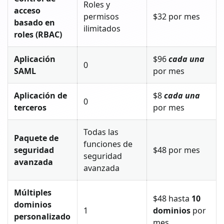
Roles y
acceso
permisos
$32 por mes
basado en
ilimitados
roles (RBAC)
Aplicación
$96
cada una
0
SAML
por mes
Aplicación de
$8
cada una
0
terceros
por mes
Todas las
Paquete de
funciones de
seguridad
$48 por mes
seguridad
avanzada
avanzada
Múltiples
$48 hasta
10
dominios
1
dominios
por
personalizado
mes