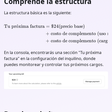
Comprende la estructura
La estructura básica es la siguiente:
Tu pr
o
ˊ
xima factura
=
$24
(precio base)
\begin{align*} \text{Tu p
+
costo de complemento (uso no
+
costo de complemento (cargo 
En la consola, encontrarás una sección "Tu próxima
factura" en la configuración del inquilino, donde
puedes monitorear y controlar tus próximos cargos.