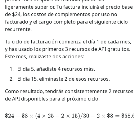
ligeramente superior. Tu factura incluirá el precio base
de $24, los costos de complementos por uso no
facturado y el cargo completo para el siguiente ciclo
recurrente.
Tu ciclo de facturación comienza el día 1 de cada mes,
y has usado los primeros 3 recursos de API gratuitos.
Este mes, realizaste dos acciones:
El día 5, añadiste 4 recursos más.
El día 15, eliminaste 2 de esos recursos.
Como resultado, tendrás consistentemente 2 recursos
de API disponibles para el próximo ciclo.
$24
+
$8
×
(
4
×
25
−
2
×
\$24 + \$8 \times (4 \time
15
)
/30
+
2
×
$8
=
$58.67