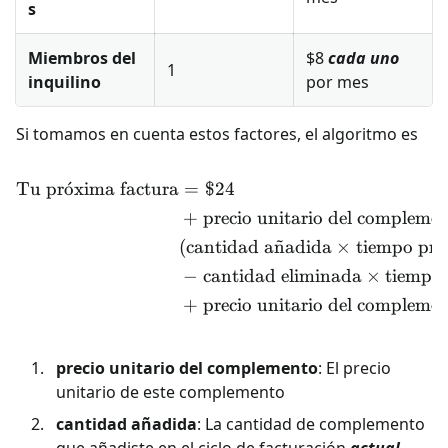
s
Miembros del
$8
cada uno
1
inquilino
por mes
Si tomamos en cuenta estos factores, el algoritmo es
Tu pr
o
ˊ
xima factura
=
$24
\begin{align*} \text{Tu p
+
precio unitario del compleme
(
cantidad a
n
˜
adida
×
tiempo pror
−
cantidad eliminada
×
tiempo 
+
precio unitario del compleme
precio unitario del complemento
: El precio
unitario de este complemento
cantidad añadida
: La cantidad de complemento
que añadiste en el ciclo de facturación
actual