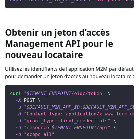
Obtenir un jeton d’accès
Management API pour le
nouveau locataire
Utilisez les identifiants de l'application M2M par défaut
pour demander un jeton d’accès au nouveau locataire :
curl
"
$TENANT_ENDPOINT
/oidc/token"
\
-X
 POST 
\
-u
"
$DEFAULT_M2M_APP_ID
:
$DEFAULT_M2M_APP_SEC
-H
"Content-Type: application/x-www-form-url
-d
"grant_type=client_credentials"
\
-d
"resource=
$TENANT_ENDPOINT
/api"
\
-d
"scope=all"