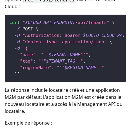
Cloud :
curl
"
$CLOUD_API_ENDPOINT
/api/tenants"
\
-X
 POST 
\
-H
"Authorization: Bearer 
$LOGTO_CLOUD_PAT
"
-H
"Content-Type: application/json"
\
-d
'{
    "name": "'
"
$TENANT_NAME
"'"
,
"tag"
:
"'"
$TENANT_TAG
"'"
,
"regionName"
:
"'"
$REGION_NAME
"'"
}
'
La réponse inclut le locataire créé et une application
M2M par défaut. L'application M2M est créée dans le
nouveau locataire et a accès à la Management API du
locataire.
Exemple de réponse :