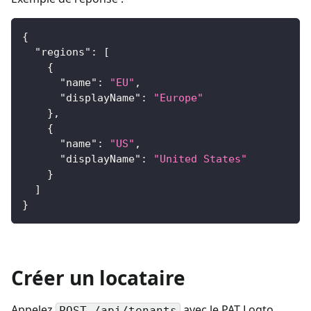
{
"regions"
:
[
{
"name"
:
"EU"
,
"displayName"
:
"Europe"
}
,
{
"name"
:
"US"
,
"displayName"
:
"United States"
}
]
}
Créer un locataire
Appelez
avec le PAT Logto
POST /api/tenants