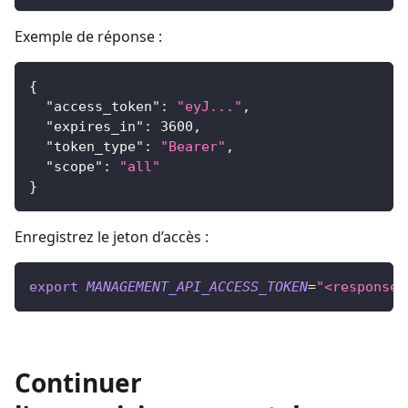
Exemple de réponse :
{
"access_token"
:
"eyJ..."
,
"expires_in"
:
3600
,
"token_type"
:
"Bearer"
,
"scope"
:
"all"
}
Enregistrez le jeton d’accès :
export
MANAGEMENT_API_ACCESS_TOKEN
=
"<response.
Continuer