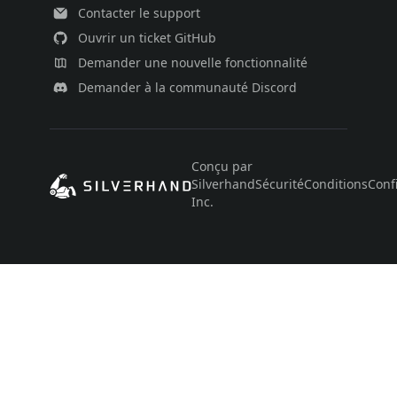
Contacter le support
Ouvrir un ticket GitHub
Demander une nouvelle fonctionnalité
Demander à la communauté Discord
Conçu par
Silverhand
Sécurité
Conditions
Confi
Inc.