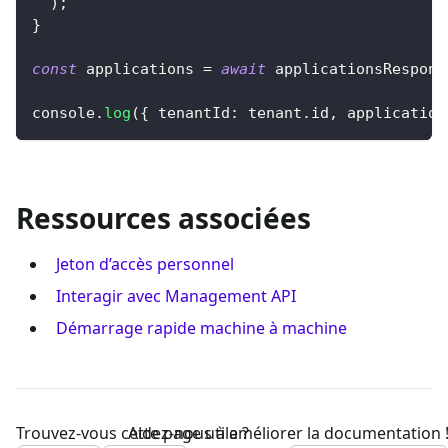
)
;
}
const
 applications 
=
await
 applicationsRespons
console
.
log
(
{
tenantId
:
 tenant
.
id
,
 application
Ressources associées
Jeton d’accès personnel
Interagir avec Management API
Démarrage rapide machine à machine
Trouvez-vous cette page utile ?
Aidez-nous à améliorer la documentation 