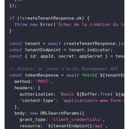
}
)
;
if
(
!
createTenantResponse
.
ok
)
{
throw
new
Error
(
`
Échec de la création du loc
}
const
 tenant 
=
await
 createTenantResponse
.
json
const
 tenantEndpoint 
=
 tenant
.
indicator
;
const
{
id
:
 appId
,
secret
:
 appSecret 
}
=
 tenan
// Obtenir un jeton d’accès Management API
const
 tokenResponse 
=
await
fetch
(
`
${
tenantEnd
method
:
'POST'
,
headers
:
{
authorization
:
`
Basic 
${
Buffer
.
from
(
`
${
app
'content-type'
:
'application/x-www-form-ur
}
,
body
:
new
URLSearchParams
(
{
grant_type
:
'client_credentials'
,
resource
:
`
${
tenantEndpoint
}
/api
`
,