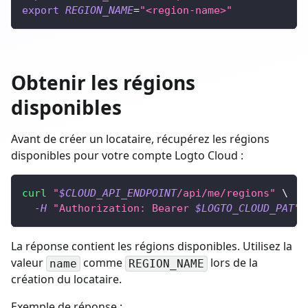
export
REGION_NAME
=
"<region-name>"
Obtenir les régions
disponibles
Avant de créer un locataire, récupérez les régions
disponibles pour votre compte Logto Cloud :
curl
"
$CLOUD_API_ENDPOINT
/api/me/regions"
\
-H
"Authorization: Bearer 
$LOGTO_CLOUD_PAT
"
La réponse contient les régions disponibles. Utilisez la
valeur
comme
lors de la
name
REGION_NAME
création du locataire.
Exemple de réponse :