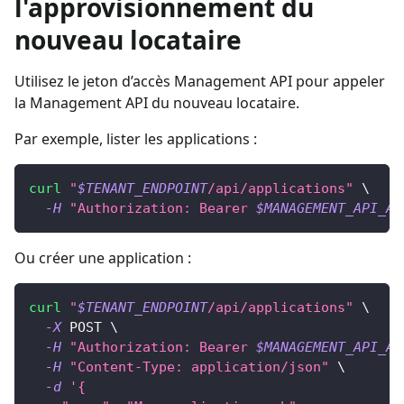
l'approvisionnement du
nouveau locataire
Utilisez le jeton d’accès Management API pour appeler
la Management API du nouveau locataire.
Par exemple, lister les applications :
curl
"
$TENANT_ENDPOINT
/api/applications"
\
-H
"Authorization: Bearer 
$MANAGEMENT_API_AC
Ou créer une application :
curl
"
$TENANT_ENDPOINT
/api/applications"
\
-X
 POST 
\
-H
"Authorization: Bearer 
$MANAGEMENT_API_AC
-H
"Content-Type: application/json"
\
-d
'{