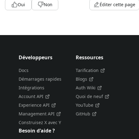
Oui
Non
Éditer cette page
Développeurs
Ressources
Docs
Tarification
Démarrages rapides
Blogs
Intégrations
Auth Wiki
Account API
Quoi de neuf
Experience API
YouTube
Management API
GitHub
Construisez X avec Y
Besoin d'aide ?