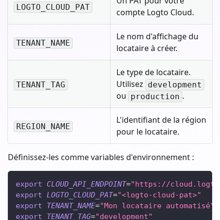
Un PAT pour votre
LOGTO_CLOUD_PAT
compte Logto Cloud.
Le nom d'affichage du
TENANT_NAME
locataire à créer.
Le type de locataire.
Utilisez
TENANT_TAG
development
ou
.
production
L'identifiant de la région
REGION_NAME
pour le locataire.
Définissez-les comme variables d'environnement :
export
CLOUD_API_ENDPOINT
=
"https://cloud.logto
export
LOGTO_CLOUD_PAT
=
"<logto-cloud-pat>"
export
TENANT_NAME
=
"Mon locataire automatisé"
export
TENANT_TAG
=
"development"