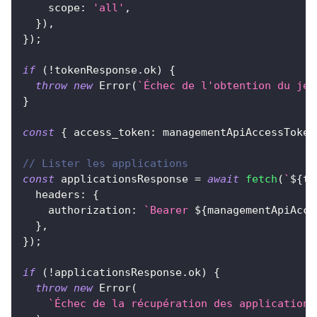
scope
:
'all'
,
}
)
,
}
)
;
if
(
!
tokenResponse
.
ok
)
{
throw
new
Error
(
`
Échec de l'obtention du jet
}
const
{
access_token
:
 managementApiAccessToken
// Lister les applications
const
 applicationsResponse 
=
await
fetch
(
`
${
te
headers
:
{
authorization
:
`
Bearer 
${
managementApiAcce
}
,
}
)
;
if
(
!
applicationsResponse
.
ok
)
{
throw
new
Error
(
`
Échec de la récupération des applications