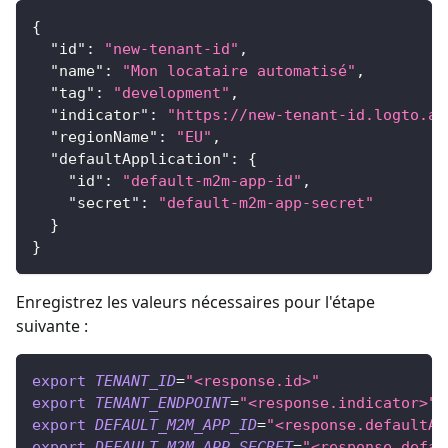
{
"id"
:
"new-tenant-id"
,
"name"
:
"Mon locataire automatisé"
,
"tag"
:
"development"
,
"indicator"
:
"https://new-tenant-id.logto.ap
"regionName"
:
"EU"
,
"defaultApplication"
:
{
"id"
:
"default-m2m-app-id"
,
"secret"
:
"default-m2m-app-secret"
}
}
Enregistrez les valeurs nécessaires pour l'étape
suivante :
export
TENANT_ID
=
"<response.id>"
export
TENANT_ENDPOINT
=
"<response.indicator>"
export
DEFAULT_M2M_APP_ID
=
"<response.defaultAp
export
DEFAULT_M2M_APP_SECRET
=
"<response.defau