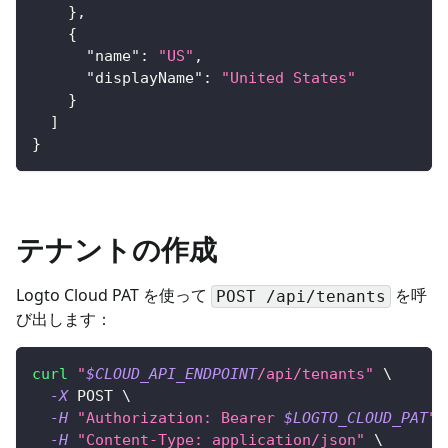
}
,
{
"name"
:
"US"
,
"displayName"
:
"United States"
}
]
}
テナントの作成
Logto Cloud PAT を使って
を呼
POST /api/tenants
び出します：
curl
"
$CLOUD_API_ENDPOINT
/api/tenants"
\
-X
 POST 
\
-H
"Authorization: Bearer 
$LOGTO_CLOUD_PAT
"
-H
"Content-Type: application/json"
\