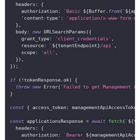
headers
:
{
authorization
:
`
Basic 
${
Buffer
.
from
(
`
${
app
'content-type'
:
'application/x-www-form-ur
}
,
body
:
new
URLSearchParams
(
{
grant_type
:
'client_credentials'
,
resource
:
`
${
tenantEndpoint
}
/api
`
,
scope
:
'all'
,
}
)
,
}
)
;
if
(
!
tokenResponse
.
ok
)
{
throw
new
Error
(
`
Failed to get Management AP
}
const
{
access_token
:
 managementApiAccessToken
const
 applicationsResponse 
=
await
fetch
(
`
${
te
headers
:
{
authorization
:
`
Bearer 
${
managementApiAcce