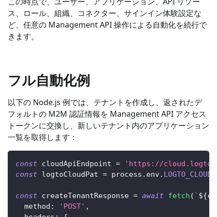
この時点で、ユーザー、アプリケーション、API リソー
ス、ロール、組織、コネクター、サインイン体験設定な
ど、任意の Management API 操作による自動化を続行で
きます。
フル自動化例
以下の Node.js 例では、テナントを作成し、返されたデ
フォルトの M2M 認証情報を Management API アクセス
トークンに交換し、新しいテナント内のアプリケーション
一覧を取得します：
const
 cloudApiEndpoint 
=
'https://cloud.logto.
const
 logtoCloudPat 
=
 process
.
env
.
LOGTO_CLOUD_
const
 createTenantResponse 
=
await
fetch
(
`
${
cl
method
:
'POST'
,
headers
:
{