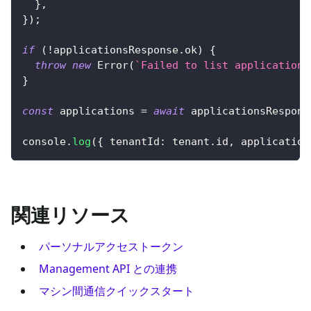
}
,
}
)
;
if
(
!
applicationsResponse
.
ok
)
{
throw
new
Error
(
`
Failed to list applications
}
const
 applications 
=
await
 applicationsRespons
console
.
log
(
{
tenantId
:
 tenant
.
id
,
 application
関連リソース
パーソナルアクセストークン
Management API との連携
マシン間通信クイックスタート