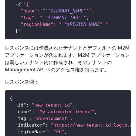
-d
'{
    "name": "'
"
$TENANT_NAME
"'"
,
"tag"
:
"'"
$TENANT_TAG
"'"
,
"regionName"
:
"'"
$REGION_NAME
"'"
}
'
レスポンスには作成されたテナントとデフォルトの M2M
アプリケーションが含まれます。M2M アプリケーション
は新しいテナント内に作成され、そのテナントの
Management API へのアクセス権を持ちます。
レスポンス例：
{
"id"
:
"new-tenant-id"
,
"name"
:
"My automated tenant"
,
"tag"
:
"development"
,
"indicator"
:
"https://new-tenant-id.logto.ap
"regionName"
:
"EU"
,