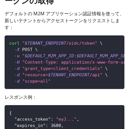
ークンの取得
デフォルトの M2M アプリケーション認証情報を使って、
新しいテナントからアクセストークンをリクエストしま
す：
curl
"
$TENANT_ENDPOINT
/oidc/token"
\
-X
 POST 
\
-u
"
$DEFAULT_M2M_APP_ID
:
$DEFAULT_M2M_APP_SEC
-H
"Content-Type: application/x-www-form-url
-d
"grant_type=client_credentials"
\
-d
"resource=
$TENANT_ENDPOINT
/api"
\
-d
"scope=all"
レスポンス例：
{
"access_token"
:
"eyJ..."
,
"expires_in"
:
3600
,