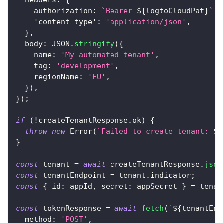
authorization
:
`
Bearer 
${
logtoCloudPat
}
`
,
'content-type'
:
'application/json'
,
}
,
body
:
JSON
.
stringify
(
{
name
:
'My automated tenant'
,
tag
:
'development'
,
regionName
:
'EU'
,
}
)
,
}
)
;
if
(
!
createTenantResponse
.
ok
)
{
throw
new
Error
(
`
Failed to create tenant: 
${
}
const
 tenant 
=
await
 createTenantResponse
.
json
const
 tenantEndpoint 
=
 tenant
.
indicator
;
const
{
id
:
 appId
,
secret
:
 appSecret 
}
=
 tenan
const
 tokenResponse 
=
await
fetch
(
`
${
tenantEnd
method
:
'POST'
,