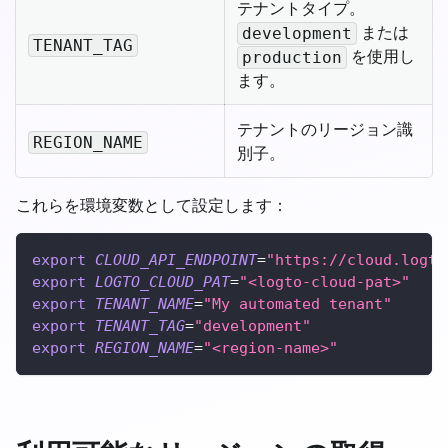
テナントタイプ。
または
development
TENANT_TAG
を使用し
production
ます。
テナントのリージョン識
REGION_NAME
別子。
これらを環境変数として設定します：
export
CLOUD_API_ENDPOINT
=
"https://cloud.logto
export
LOGTO_CLOUD_PAT
=
"<logto-cloud-pat>"
export
TENANT_NAME
=
"My automated tenant"
export
TENANT_TAG
=
"development"
export
REGION_NAME
=
"<region-name>"