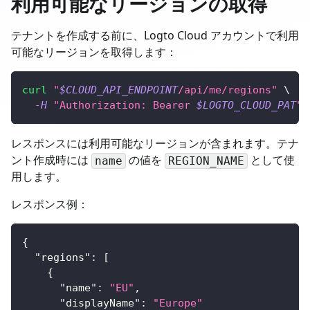
利用可能なリージョンの取得
テナントを作成する前に、Logto Cloud アカウントで利用
可能なリージョンを取得します：
curl
"
$CLOUD_API_ENDPOINT
/api/me/regions"
\
-H
"Authorization: Bearer 
$LOGTO_CLOUD_PAT
"
レスポンスには利用可能なリージョンが含まれます。テナ
ント作成時には
の値を
として使
name
REGION_NAME
用します。
レスポンス例：
{
"regions"
:
[
{
"name"
:
"EU"
,
"displayName"
:
"Europe"