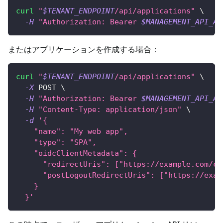
curl
"
$TENANT_ENDPOINT
/api/applications"
\
-H
"Authorization: Bearer 
$MANAGEMENT_API_AC
またはアプリケーションを作成する場合：
curl
"
$TENANT_ENDPOINT
/api/applications"
\
-X
 POST 
\
-H
"Authorization: Bearer 
$MANAGEMENT_API_AC
-H
"Content-Type: application/json"
\
-d
'{
    "name": "My web app",
    "type": "SPA",
    "oidcClientMetadata": {
      "redirectUris": ["https://example.com/ca
      "postLogoutRedirectUris": ["https://exam
    }
  }'