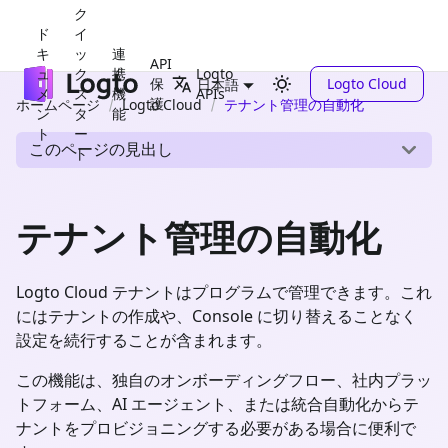
ク
ド
イ
キ
ッ
連
API
ュ
ク
携
Logto
保
Logto Cloud
日本語
メ
ス
機
APIs
護
ホームページ
Logto Cloud
テナント管理の自動化
ン
タ
能
ト
ー
このページの見出し
ト
テナント管理の自動化
Logto Cloud テナントはプログラムで管理できます。これ
にはテナントの作成や、Console に切り替えることなく
設定を続行することが含まれます。
この機能は、独自のオンボーディングフロー、社内プラッ
トフォーム、AI エージェント、または統合自動化からテ
ナントをプロビジョニングする必要がある場合に便利で