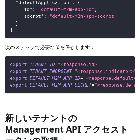
"defaultApplication"
:
{
"id"
:
"default-m2m-app-id"
,
"secret"
:
"default-m2m-app-secret"
}
}
次のステップで必要な値を保存します：
export
TENANT_ID
=
"<response.id>"
export
TENANT_ENDPOINT
=
"<response.indicator>"
export
DEFAULT_M2M_APP_ID
=
"<response.defaultAp
export
DEFAULT_M2M_APP_SECRET
=
"<response.defau
新しいテナントの
Management API アクセスト