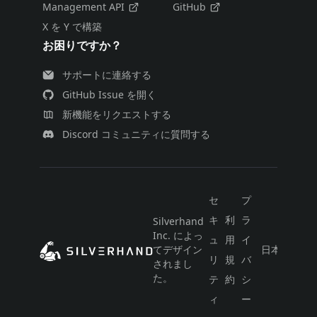
Management API
GitHub
X を Y で構築
お困りですか？
サポートに連絡する
GitHub Issue を開く
新機能をリクエストする
Discord コミュニティに質問する
セ
プ
キ
利
ラ
Silverhand
Inc. によっ
ュ
用
イ
てデザイン
日本語
リ
規
バ
されまし
た。
テ
約
シ
ィ
ー