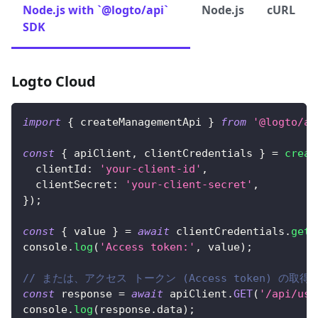
Node.js with `@logto/api`
Node.js
cURL
SDK
Logto Cloud
import
{
 createManagementApi 
}
from
'@logto/ap
const
{
 apiClient
,
 clientCredentials 
}
=
creat
clientId
:
'your-client-id'
,
clientSecret
:
'your-client-secret'
,
}
)
;
const
{
 value 
}
=
await
 clientCredentials
.
getA
console
.
log
(
'Access token:'
,
 value
)
;
// または、アクセス トークン (Access token) の
const
 response 
=
await
 apiClient
.
GET
(
'/api/use
console
.
log
(
response
.
data
)
;