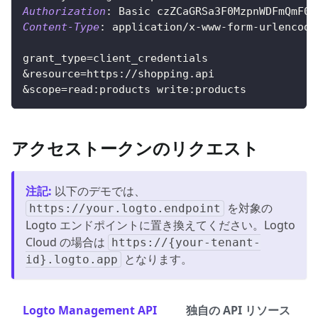
Authorization
:
Basic czZCaGRSa3F0MzpnWDFmQmF0M
Content-Type
:
application/x-www-form-urlencode
grant_type=client_credentials
&resource=https://shopping.api
&scope=read:products write:products
アクセストークンのリクエスト
注記
:
以下のデモでは、
を対象の
https://your.logto.endpoint
Logto エンドポイントに置き換えてください。Logto
Cloud の場合は
https://{your-tenant-
となります。
id}.logto.app
Logto Management API
独自の API リソース