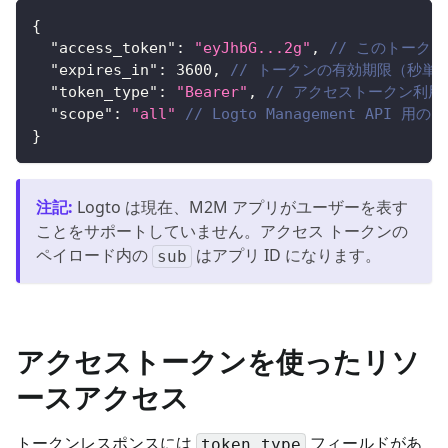
{
"access_token"
:
"eyJhbG...2g"
,
// このトークンを
"expires_in"
:
3600
,
// トークンの有効期限（秒単
"token_type"
:
"Bearer"
,
// アクセストークン利
"scope"
:
"all"
// Logto Management API 用の
}
注記
:
Logto は現在、M2M アプリがユーザーを表す
ことをサポートしていません。アクセス トークンの
ペイロード内の
はアプリ ID になります。
sub
アクセストークンを使ったリソ
ースアクセス
トークンレスポンスには
フィールドがあ
token_type