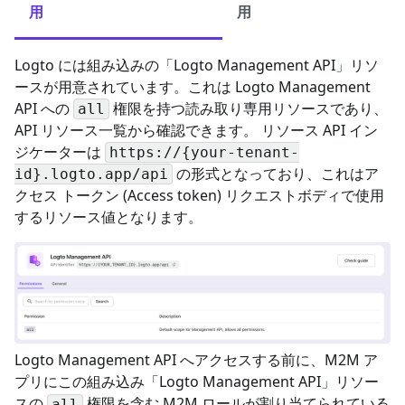
用
用
Logto には組み込みの「Logto Management API」リソ
ースが用意されています。これは Logto Management
API への
権限を持つ読み取り専用リソースであり、
all
API リソース一覧から確認できます。 リソース API イン
ジケーターは
https://{your-tenant-
の形式となっており、これはア
id}.logto.app/api
クセス トークン (Access token) リクエストボディで使用
するリソース値となります。
Logto Management API へアクセスする前に、M2M ア
プリにこの組み込み「Logto Management API」リソー
スの
権限を含む M2M ロールが割り当てられている
all