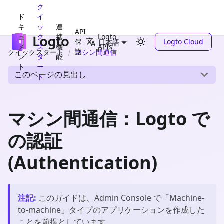
ク
ド
イ
キ
ッ
連
API
ュ
ク
携
Logto
保
Logto Cloud
日本語
メ
ス
機
APIs
護
クイックスタート
マシン間通信
ン
タ
能
ト
ー
このページの見出し
ト
マシン間通信：Logto で
の認証
(Authentication)
注記
:
このガイドは、Admin Console で「
Machine-
to-machine
」タイプのアプリケーションを作成した
ことを前提としています。