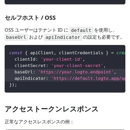
セルフホスト / OSS
OSS ユーザーはテナント ID に
を使用し、
default
および
の設定も必要です。
baseUrl
apiIndicator
const
{
 apiClient
,
 clientCredentials 
}
=
creat
clientId
:
'your-client-id'
,
clientSecret
:
'your-client-secret'
,
baseUrl
:
'https://your.logto.endpoint'
,
apiIndicator
:
'https://default.logto.app/api
}
)
;
アクセストークンレスポンス
正常なアクセスレスポンスの例：