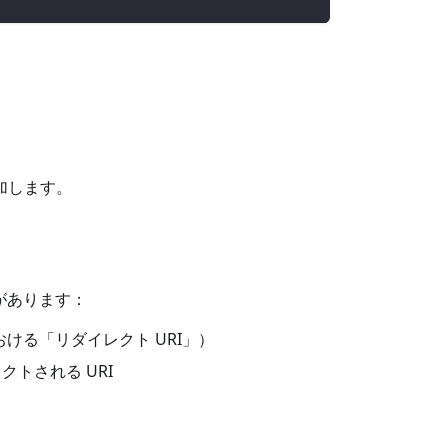
。
を追加します。
必要があります：
における「リダイレクト URI」）
レクトされる URI