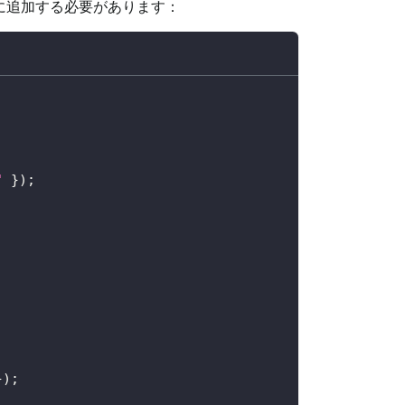
に追加する必要があります：
"
}
)
;
}
)
;