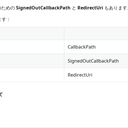
ーのための
SignedOutCallbackPath
と
RedirectUri
もあります
ます：
CallbackPath
SignedOutCallbackPath
RedirectUri
て