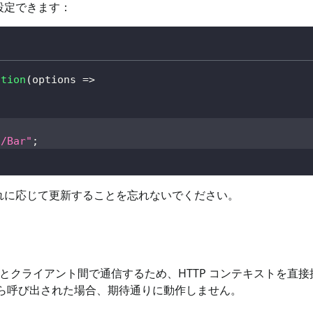
設定できます：
ation
(
options 
=>
"/Bar"
;
それに応じて更新することを忘れないでください。
使用してサーバーとクライアント間で通信するため、HTTP コンテキス
トから呼び出された場合、期待通りに動作しません。