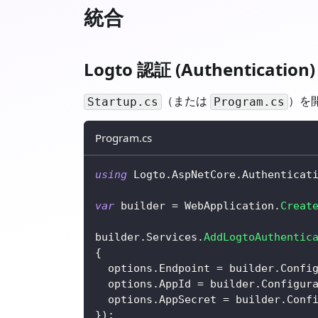
統合
Logto 認証 (Authenticati
（または
）を開
Startup.cs
Program.cs
Program.cs
using
Logto
.
AspNetCore
.
Authenticat
var
 builder 
=
 WebApplication
.
Creat
builder
.
Services
.
AddLogtoAuthentic
{
  options
.
Endpoint 
=
 builder
.
Confi
  options
.
AppId 
=
 builder
.
Configur
  options
.
AppSecret 
=
 builder
.
Conf
}
)
;