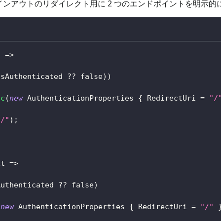
ンアウトのリダイレクト用に 2 つのエンドポイントを明示的
t 
=>
IsAuthenticated 
??
false
)
)
nc
(
new
AuthenticationProperties
{
 RedirectUri 
=
"/
"/"
)
;
xt 
=>
Authenticated 
??
false
)
(
new
AuthenticationProperties
{
 RedirectUri 
=
"/"