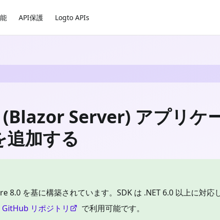
能
API保護
Logto APIs
e (Blazor Server) ア
n) を追加する
e 8.0 を基に構築されています。SDK は .NET 6.0 以上に対
は
GitHub リポジトリ
で利用可能です。