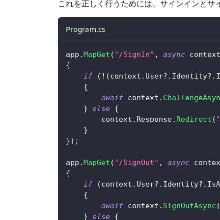
これを正しく行うためには、サインインとサイ
Program.cs
app
.
MapGet
(
"/SignIn"
,
async
 contex
{
if
(
!
(
context
.
User
?.
Identity
?.
{
await
 context
.
ChallengeAsy
}
else
{
        context
.
Response
.
Redirect
(
}
}
)
;
app
.
MapGet
(
"/SignOut"
,
async
 conte
{
if
(
context
.
User
?.
Identity
?.
Is
{
await
 context
.
SignOutAsync
}
else
{