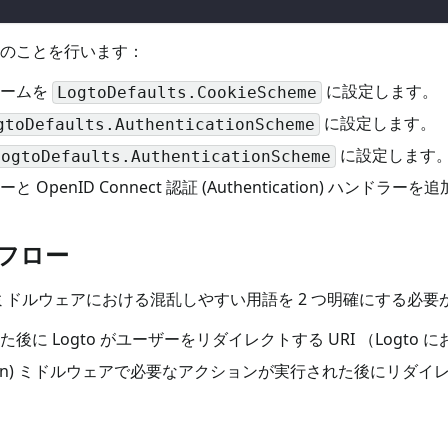
のことを行います：
スキームを
に設定します。
LogtoDefaults.CookieScheme
に設定します。
gtoDefaults.AuthenticationScheme
に設定します
LogtoDefaults.AuthenticationScheme
キーと OpenID Connect 認証 (Authentication) ハンドラー
フロー
cation) ミドルウェアにおける混乱しやすい用語を 2 つ明確にする
後に Logto がユーザーをリダイレクトする URI （Logto 
entication) ミドルウェアで必要なアクションが実行された後にリダイ
：