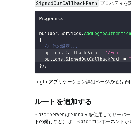
プロパティを
SignedOutCallbackPath
Program.cs
builder
.
Services
.
AddLogtoAuthentic
{
// 他の設定...
  options
.
CallbackPath 
=
"/Foo"
;
  options
.
SignedOutCallbackPath 
=
}
)
;
Logto アプリケーション詳細ページの値も
ルートを追加する
Blazor Server は SignalR を
トの発行など）は、Blazor コンポーネン