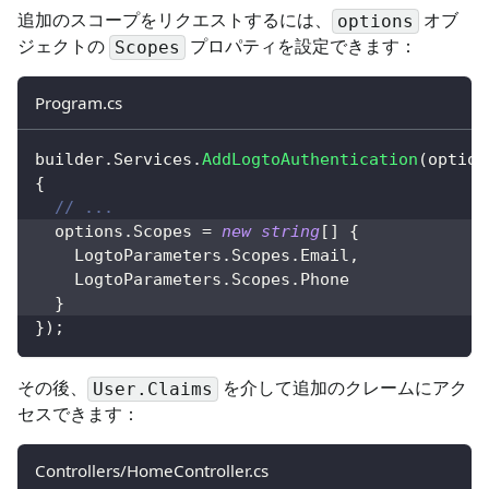
追加のスコープをリクエストするには、
オブ
options
ジェクトの
プロパティを設定できます：
Scopes
Program.cs
builder
.
Services
.
AddLogtoAuthentication
(
option
{
// ...
  options
.
Scopes 
=
new
string
[
]
{
    LogtoParameters
.
Scopes
.
Email
,
    LogtoParameters
.
Scopes
.
Phone
}
}
)
;
その後、
を介して追加のクレームにアク
User.Claims
セスできます：
Controllers/HomeController.cs