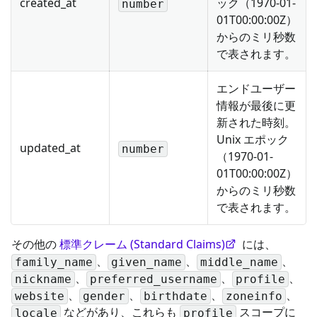
created_at
ック（1970-01-
number
01T00:00:00Z）
からのミリ秒数
で表されます。
エンドユーザー
情報が最後に更
新された時刻。
Unix エポック
updated_at
number
（1970-01-
01T00:00:00Z）
からのミリ秒数
で表されます。
その他の
標準クレーム (Standard Claims)
には、
、
、
、
family_name
given_name
middle_name
、
、
、
nickname
preferred_username
profile
、
、
、
、
website
gender
birthdate
zoneinfo
などがあり、これらも
スコープに
locale
profile