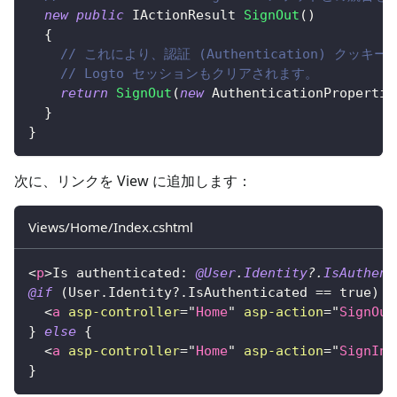
new
public
IActionResult
SignOut
(
)
{
// これにより、認証 (Authentication) ク
// Logto セッションもクリアされます。
return
SignOut
(
new
AuthenticationPropertie
}
}
次に、リンクを View に追加します：
Views/Home/Index.cshtml
<
p
>
Is authenticated: 
@
User
.
Identity
?.
IsAuthent
@if
(
User
.
Identity
?.
IsAuthenticated 
==
true
)
{
<
a
asp-controller
=
"
Home
"
asp-action
=
"
SignOut
}
else
{
<
a
asp-controller
=
"
Home
"
asp-action
=
"
SignIn
"
}