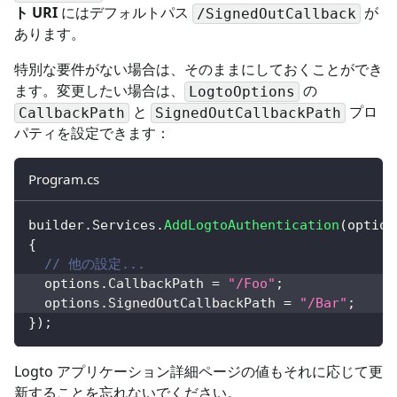
ト URI
にはデフォルトパス
が
/SignedOutCallback
あります。
特別な要件がない場合は、そのままにしておくことができ
ます。変更したい場合は、
の
LogtoOptions
と
プロ
CallbackPath
SignedOutCallbackPath
パティを設定できます：
Program.cs
builder
.
Services
.
AddLogtoAuthentication
(
option
{
// 他の設定...
  options
.
CallbackPath 
=
"/Foo"
;
  options
.
SignedOutCallbackPath 
=
"/Bar"
;
}
)
;
Logto アプリケーション詳細ページの値もそれに応じて更
新することを忘れないでください。