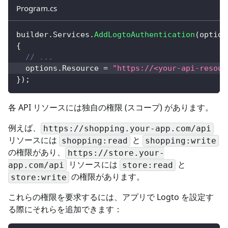
Program.cs
builder
.
Services
.
AddLogtoAuthentication
(
option
{
// ...
  options
.
Resource 
=
"https://<your-api-resour
}
)
;
各 API リソースには独自の権限 (スコープ) があります。
例えば、
https://shopping.your-app.com/api
リソースには
と
shopping:read
shopping:write
の権限があり、
https://store.your-
リソースには
と
app.com/api
store:read
の権限があります。
store:write
これらの権限を要求するには、アプリで Logto を設定す
る際にそれらを追加できます：