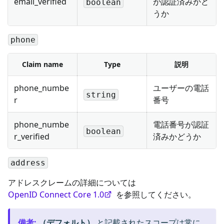
email_verified
が認証済みかど
boolean
うか
phone
Claim name
Type
説明
phone_numbe
ユーザーの電話
string
r
番号
phone_numbe
電話番号が認証
boolean
r_verified
済みかどうか
address
アドレスクレームの詳細については
OpenID Connect Core 1.0
を参照してください。
備考
:
（デフォルト）
と記載されたスコープは常に