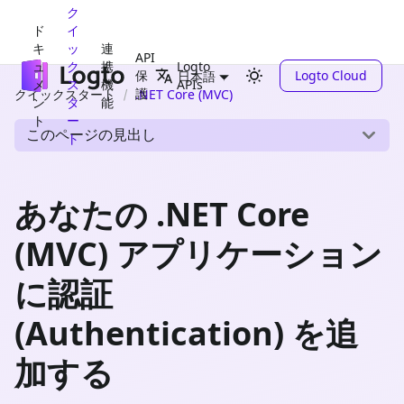
ク
ド
イ
キ
ッ
連
API
ュ
ク
携
Logto
保
Logto Cloud
日本語
メ
ス
機
APIs
護
クイックスタート
.NET Core (MVC)
ン
タ
能
ト
ー
このページの見出し
ト
あなたの .NET Core
(MVC) アプリケーション
に認証
(Authentication) を追
加する