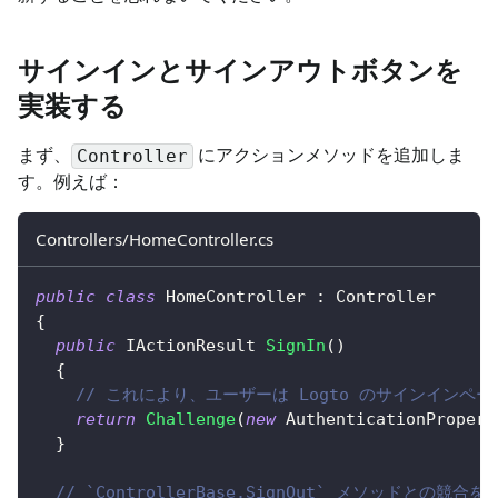
サインインとサインアウトボタンを
実装する
まず、
にアクションメソッドを追加しま
Controller
す。例えば：
Controllers/HomeController.cs
public
class
HomeController
:
Controller
{
public
IActionResult
SignIn
(
)
{
// これにより、ユーザーは Logto のサインインペ
return
Challenge
(
new
AuthenticationPropert
}
// `ControllerBase.SignOut` メソッドとの