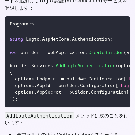
ードを追加して Logto 認証 (Authentication) サービスを
登録します：
Program.cs
using
Logto
.
AspNetCore
.
Authentication
;
var
 builder 
=
 WebApplication
.
CreateBuilder
(
arg
builder
.
Services
.
AddLogtoAuthentication
(
option
{
  options
.
Endpoint 
=
 builder
.
Configuration
[
"Lo
  options
.
AppId 
=
 builder
.
Configuration
[
"Logto
  options
.
AppSecret 
=
 builder
.
Configuration
[
"L
}
)
;
メソッドは次のことを行
AddLogtoAuthentication
います：
デフォルトの認証 (Authentication) スキームを