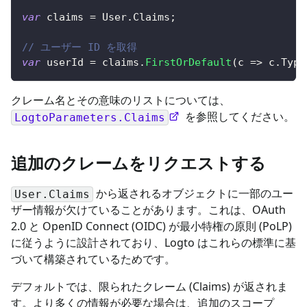
var
 claims 
=
 User
.
Claims
;
// ユーザー ID を取得
var
 userId 
=
 claims
.
FirstOrDefault
(
c 
=>
 c
.
Type
クレーム名とその意味のリストについては、
を参照してください。
LogtoParameters.Claims
追加のクレームをリクエストする
から返されるオブジェクトに一部のユー
User.Claims
ザー情報が欠けていることがあります。これは、OAuth
2.0 と OpenID Connect (OIDC) が最小特権の原則 (PoLP)
に従うように設計されており、Logto はこれらの標準に基
づいて構築されているためです。
デフォルトでは、限られたクレーム (Claims) が返されま
す。より多くの情報が必要な場合は、追加のスコープ