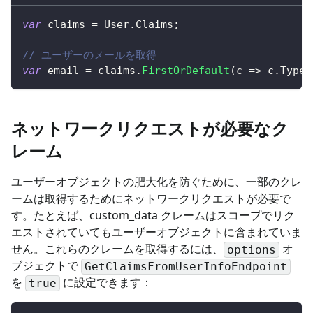
var
 claims 
=
 User
.
Claims
;
// ユーザーのメールを取得
var
 email 
=
 claims
.
FirstOrDefault
(
c 
=>
 c
.
Type 
ネットワークリクエストが必要なク
レーム
ユーザーオブジェクトの肥大化を防ぐために、一部のクレ
ームは取得するためにネットワークリクエストが必要で
す。たとえば、custom_data クレームはスコープでリク
エストされていてもユーザーオブジェクトに含まれていま
せん。これらのクレームを取得するには、
オ
options
ブジェクトで
GetClaimsFromUserInfoEndpoint
を
に設定できます：
true