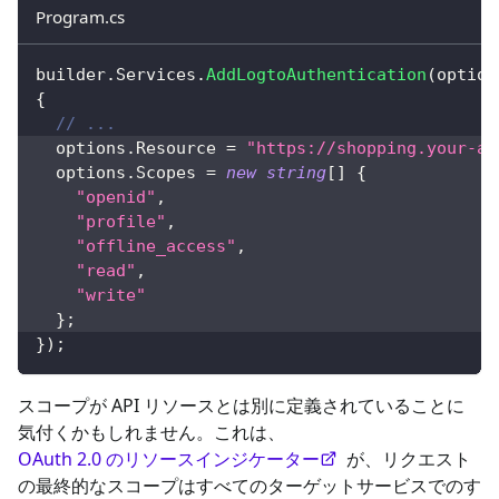
Program.cs
builder
.
Services
.
AddLogtoAuthentication
(
option
{
// ...
  options
.
Resource 
=
"https://shopping.your-ap
  options
.
Scopes 
=
new
string
[
]
{
"openid"
,
"profile"
,
"offline_access"
,
"read"
,
"write"
}
;
}
)
;
スコープが API リソースとは別に定義されていることに
気付くかもしれません。これは、
OAuth 2.0 のリソースインジケーター
が、リクエスト
の最終的なスコープはすべてのターゲットサービスでのす