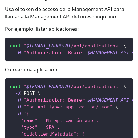
Usa el token de acceso de la Management API para
llamar a la Management API del nuevo inquilino.
Por ejemplo, listar aplicaciones:
curl
"
$TENANT_ENDPOINT
/api/applications"
\
-H
"Authorization: Bearer 
$MANAGEMENT_API_AC
O crear una aplicación:
curl
"
$TENANT_ENDPOINT
/api/applications"
\
-X
 POST 
\
-H
"Authorization: Bearer 
$MANAGEMENT_API_AC
-H
"Content-Type: application/json"
\
-d
'{
    "name": "Mi aplicación web",
    "type": "SPA",
    "oidcClientMetadata": {