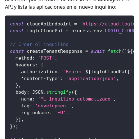
API y lista las aplicaciones en el nuevo inquilino:
const
 cloudApiEndpoint 
=
'https://cloud.logto.
const
 logtoCloudPat 
=
 process
.
env
.
LOGTO_CLOUD_
// Crear el inquilino
const
 createTenantResponse 
=
await
fetch
(
`
${
cl
method
:
'POST'
,
headers
:
{
authorization
:
`
Bearer 
${
logtoCloudPat
}
`
,
'content-type'
:
'application/json'
,
}
,
body
:
JSON
.
stringify
(
{
name
:
'Mi inquilino automatizado'
,
tag
:
'development'
,
regionName
:
'EU'
,
}
)
,
}
)
;