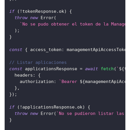
if
(
!
tokenResponse
.
ok
)
{
throw
new
Error
(
`
No se pudo obtener el token de la Managem
)
;
}
const
{
access_token
:
 managementApiAccessToken
// Listar aplicaciones
const
 applicationsResponse 
=
await
fetch
(
`
${
te
headers
:
{
authorization
:
`
Bearer 
${
managementApiAcce
}
,
}
)
;
if
(
!
applicationsResponse
.
ok
)
{
throw
new
Error
(
`
No se pudieron listar las a
}