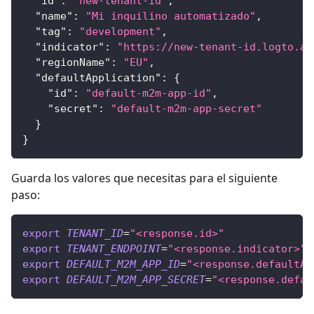
"id"
:
"new-tenant-id"
,
"name"
:
"Mi inquilino automatizado"
,
"tag"
:
"development"
,
"indicator"
:
"https://new-tenant-id.logto.ap
"regionName"
:
"EU"
,
"defaultApplication"
:
{
"id"
:
"default-m2m-app-id"
,
"secret"
:
"default-m2m-app-secret"
}
}
Guarda los valores que necesitas para el siguiente
paso:
export
TENANT_ID
=
"<response.id>"
export
TENANT_ENDPOINT
=
"<response.indicator>"
export
DEFAULT_M2M_APP_ID
=
"<response.defaultAp
export
DEFAULT_M2M_APP_SECRET
=
"<response.defau