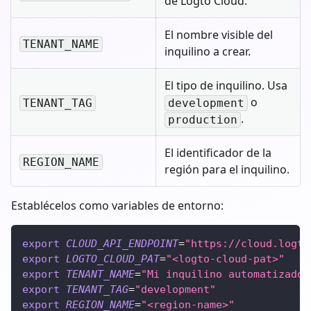
de Logto Cloud.
El nombre visible del
TENANT_NAME
inquilino a crear.
El tipo de inquilino. Usa
o
TENANT_TAG
development
.
production
El identificador de la
REGION_NAME
región para el inquilino.
Establécelos como variables de entorno:
export
CLOUD_API_ENDPOINT
=
"https://cloud.logto
export
LOGTO_CLOUD_PAT
=
"<logto-cloud-pat>"
export
TENANT_NAME
=
"Mi inquilino automatizado"
export
TENANT_TAG
=
"development"
export
REGION_NAME
=
"<region-name>"