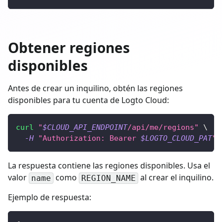
Obtener regiones
disponibles
Antes de crear un inquilino, obtén las regiones
disponibles para tu cuenta de Logto Cloud:
curl
"
$CLOUD_API_ENDPOINT
/api/me/regions"
\
-H
"Authorization: Bearer 
$LOGTO_CLOUD_PAT
"
La respuesta contiene las regiones disponibles. Usa el
valor
como
al crear el inquilino.
name
REGION_NAME
Ejemplo de respuesta: