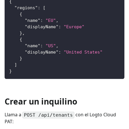
{
"regions"
:
[
{
"name"
:
"EU"
,
"displayName"
:
"Europe"
}
,
{
"name"
:
"US"
,
"displayName"
:
"United States"
}
]
}
Crear un inquilino
Llama a
con el Logto Cloud
POST /api/tenants
PAT: