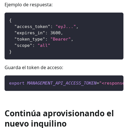
Ejemplo de respuesta:
{
"access_token"
:
"eyJ..."
,
"expires_in"
:
3600
,
"token_type"
:
"Bearer"
,
"scope"
:
"all"
}
Guarda el token de acceso:
export
MANAGEMENT_API_ACCESS_TOKEN
=
"<response.
Continúa aprovisionando el
nuevo inquilino