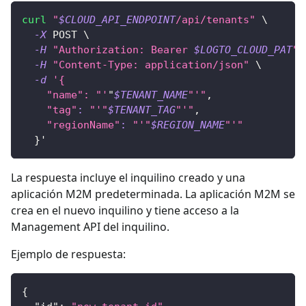
curl
"
$CLOUD_API_ENDPOINT
/api/tenants"
\
-X
 POST 
\
-H
"Authorization: Bearer 
$LOGTO_CLOUD_PAT
"
-H
"Content-Type: application/json"
\
-d
'{
    "name": "'
"
$TENANT_NAME
"'"
,
"tag"
:
"'"
$TENANT_TAG
"'"
,
"regionName"
:
"'"
$REGION_NAME
"'"
}
'
La respuesta incluye el inquilino creado y una
aplicación M2M predeterminada. La aplicación M2M se
crea en el nuevo inquilino y tiene acceso a la
Management API del inquilino.
Ejemplo de respuesta:
{