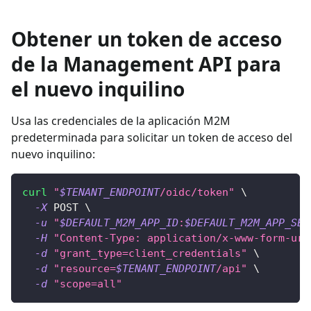
Obtener un token de acceso
de la Management API para
el nuevo inquilino
Usa las credenciales de la aplicación M2M
predeterminada para solicitar un token de acceso del
nuevo inquilino:
curl
"
$TENANT_ENDPOINT
/oidc/token"
\
-X
 POST 
\
-u
"
$DEFAULT_M2M_APP_ID
:
$DEFAULT_M2M_APP_SEC
-H
"Content-Type: application/x-www-form-url
-d
"grant_type=client_credentials"
\
-d
"resource=
$TENANT_ENDPOINT
/api"
\
-d
"scope=all"