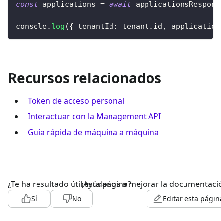
const
 applications 
=
await
 applicationsRespons
console
.
log
(
{
tenantId
:
 tenant
.
id
,
 application
Recursos relacionados
Token de acceso personal
Interactuar con la Management API
Guía rápida de máquina a máquina
¿Te ha resultado útil esta página?
¡Ayúdanos a mejorar la documentaci
Sí
No
Editar esta págin