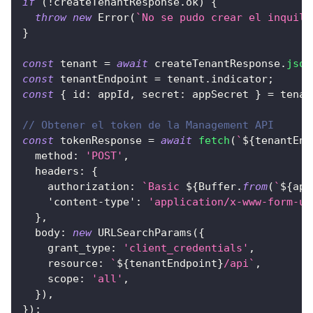
if
(
!
createTenantResponse
.
ok
)
{
throw
new
Error
(
`
No se pudo crear el inquili
}
const
 tenant 
=
await
 createTenantResponse
.
json
const
 tenantEndpoint 
=
 tenant
.
indicator
;
const
{
id
:
 appId
,
secret
:
 appSecret 
}
=
 tenan
// Obtener el token de la Management API
const
 tokenResponse 
=
await
fetch
(
`
${
tenantEnd
method
:
'POST'
,
headers
:
{
authorization
:
`
Basic 
${
Buffer
.
from
(
`
${
app
'content-type'
:
'application/x-www-form-ur
}
,
body
:
new
URLSearchParams
(
{
grant_type
:
'client_credentials'
,
resource
:
`
${
tenantEndpoint
}
/api
`
,
scope
:
'all'
,
}
)
,
}
)
;