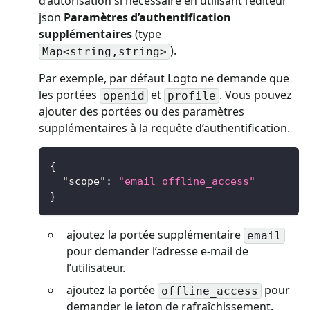
d’autorisation si nécessaire en utilisant l’éditeur
json
Paramètres d’authentification
supplémentaires
(type
).
Map<string,string>
Par exemple, par défaut Logto ne demande que
les portées
et
. Vous pouvez
openid
profile
ajouter des portées ou des paramètres
supplémentaires à la requête d’authentification.
{
"scope"
:
"email offline_access"
}
ajoutez la portée supplémentaire
email
pour demander l’adresse e-mail de
l’utilisateur.
ajoutez la portée
pour
offline_access
demander le jeton de rafraîchissement.