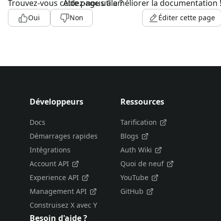
Trouvez-vous cette page utile ?
Aidez-nous à améliorer la documentation 
Oui
Non
Éditer cette page
Développeurs
Ressources
Docs
Tarification
Démarrages rapides
Blogs
Intégrations
Auth Wiki
Account API
Quoi de neuf
Experience API
YouTube
Management API
GitHub
Construisez X avec Y
Besoin d'aide ?