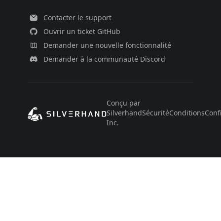
Contacter le support
Ouvrir un ticket GitHub
Demander une nouvelle fonctionnalité
Demander à la communauté Discord
Conçu par
Silverhand
Sécurité
Conditions
Confi
Inc.