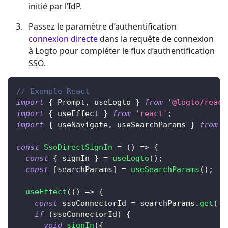
initié par l’IdP.
Passez le paramètre d’authentification
connexion directe
dans la requête de connexion
à Logto pour compléter le flux d’authentification
SSO.
// Exemple React
import
{
 Prompt
,
 useLogto 
}
from
'@logto/react
import
{
 useEffect 
}
from
'react'
;
import
{
 useNavigate
,
 useSearchParams 
}
from
'
const
SsoDirectSignIn
=
(
)
=>
{
const
{
 signIn 
}
=
useLogto
(
)
;
const
[
searchParams
]
=
useSearchParams
(
)
;
useEffect
(
(
)
=>
{
const
 ssoConnectorId 
=
 searchParams
.
get
(
's
if
(
ssoConnectorId
)
{
void
signIn
(
{