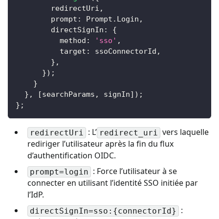
        redirectUri
,
        prompt
:
 Prompt
.
Login
,
        directSignIn
:
{
          method
:
'sso'
,
          target
:
 ssoConnectorId
,
}
,
}
)
;
}
}
,
[
searchParams
,
 signIn
]
)
;
}
;
: L’
vers laquelle
redirectUri
redirect_uri
rediriger l’utilisateur après la fin du flux
d’authentification OIDC.
: Force l’utilisateur à se
prompt=login
connecter en utilisant l’identité SSO initiée par
l’IdP.
:
directSignIn=sso:{connectorId}