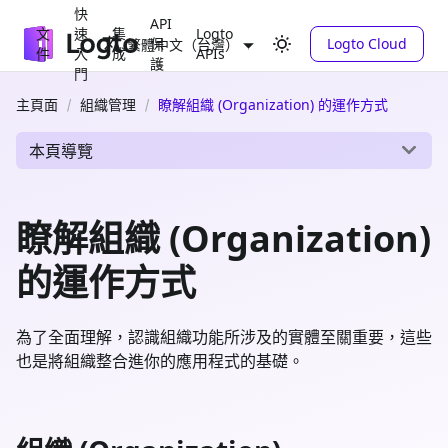
快
API
文
速
集
Logto
保
Logto Cloud
繁體中文（台灣）
件
入
成
APIs
護
門
主頁面
組織管理
瞭解組織 (Organization) 的運作方式
本頁導覽
瞭解組織 (Organization)
的運作方式
為了全面理解，認識組織功能所涉及的實體至關重要，這些
也是將組織整合進你的應用程式的基礎。