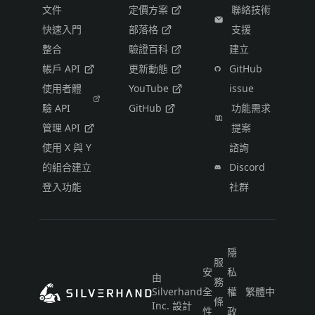
文件
定價方案
聯絡技術
快速入門
部落格
支援
整合
驗證百科
建立
帳戶 API
更新動態
GitHub
使用者體
YouTube
issue
驗 API
GitHub
功能需求
管理 API
提案
使用 X 與 Y
諮詢
的組合建立
Discord
登入功能
社群
隱
服
安
私
由
務
Silverhand
全
權
繁體中文（台灣
條
Inc. 設計
性
政