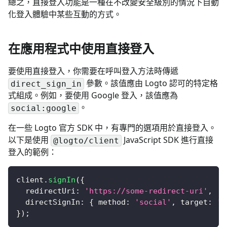
總之，直接登入功能是一種在不改變安全級別的情況下自動
化登入體驗中某些互動的方式。
在應用程式中使用直接登入
要使用直接登入，你需要在呼叫登入方法時傳遞
參數。該值應由 Logto 認可的特定格
direct_sign_in
式組成。例如，要使用 Google 登入，該值應為
。
social:google
在一些 Logto 官方 SDK 中，有專門的選項用於直接登入。
以下是使用
JavaScript SDK 進行直接
@logto/client
登入的範例：
client
.
signIn
(
{
  redirectUri
:
'https://some-redirect-uri'
,
  directSignIn
:
{
 method
:
'social'
,
 target
:
'g
}
)
;