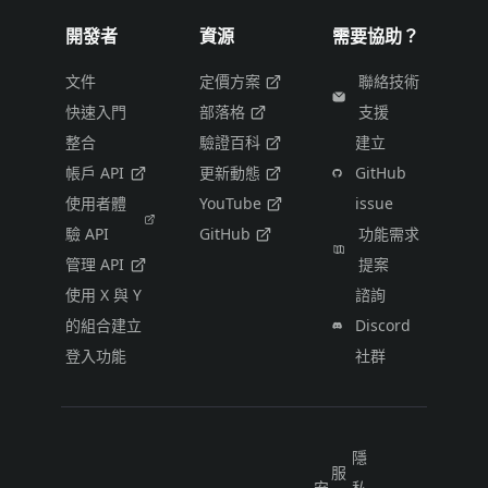
開發者
資源
需要協助？
文件
定價方案
聯絡技術
快速入門
部落格
支援
整合
驗證百科
建立
帳戶 API
更新動態
GitHub
使用者體
YouTube
issue
驗 API
GitHub
功能需求
管理 API
提案
使用 X 與 Y
諮詢
的組合建立
Discord
登入功能
社群
隱
服
安
私