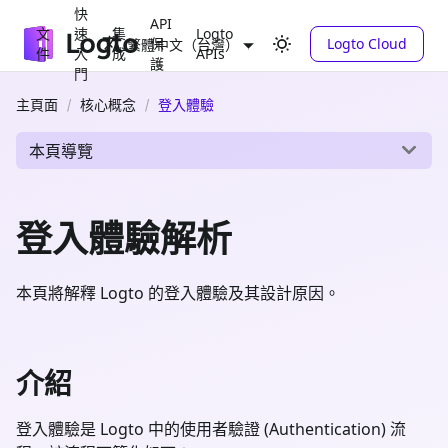
快
API
文
速
集
Logto
保
Logto Cloud
繁體中文（台灣）
件
入
成
APIs
護
門
主頁面
核心概念
登入體驗
本頁導覽
登入體驗解析
本頁將解釋 Logto 的登入體驗及其設計原因。
介紹
登入體驗是 Logto 中的使用者驗證 (Authentication) 流