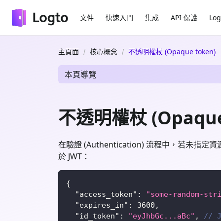
文件
快速入門
集成
API 保護
Log
主頁面
核心概念
不透明權杖 (Opaque token)
本頁導覽
不透明權杖 (Opaque 
在驗證 (Authentication) 流程中，若未指
於 JWT：
{
"access_token"
:
"some-random-str
"expires_in"
:
3600
,
"id_token"
:
"eyJhbGc...aBc"
,
// 