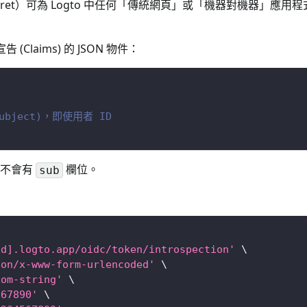
cret（app secret）可為 Logto 中任何「傳統網頁」或「機器對
告 (Claims) 的 JSON 物件：
ubject)，即使用者 ID
且不會有
欄位。
sub
id].logto.app/oidc/token/introspection'
\
ion/x-www-form-urlencoded'
\
dom-string'
\
567890'
\