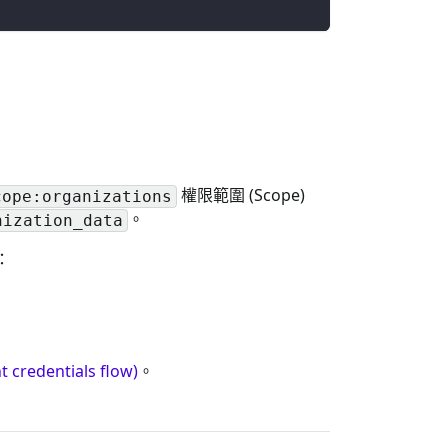
權限範圍 (Scope)
cope:organizations
。
nization_data
：
redentials flow)
。