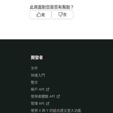
此頁面對您是否有幫助？
是
否
開發者
文件
快速入門
整合
帳戶 API
使用者體驗 API
管理 API
使用 X 與 Y 的組合建立登入功能