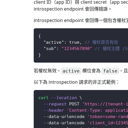
client ID（app ID）與 client se
introspection endpoint 會回傳錯誤。
introspection endpoint 會回傳一個包含權杖宣
{
"active"
:
true
,
// 權杖是否有效
"sub"
:
"1234567890"
// 權杖主體 (S
}
若權杖無效，
欄位會為
，
active
false
以下為 introspection 請求的非正式範例：
curl
--location
\
--request
 POST 
'https://[tenant-
--header
'Content-Type: applicat
  --data-urlencode 
'token=some-ran
  --data-urlencode 
'client_id=1234