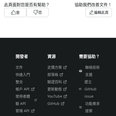
此頁面對您是否有幫助？
協助我們改善文件！
是
否
編輯此頁
開發者
資源
需要協助？
文件
定價方案
聯絡技術
快速入門
部落格
支援
整合
驗證百科
建立
帳戶 API
更新動態
GitHub
使用者體
YouTube
issue
驗 API
GitHub
功能需求
管理 API
提案