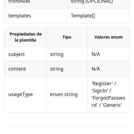
fromAlias
string (OPCIONAL)
templates
Template[]
Propiedades de
Tipo
Valores enum
la plantilla
subject
string
N/A
content
string
N/A
'Register' /
'SignIn' /
usageType
enum string
'ForgotPasswo
rd' / 'Generic'