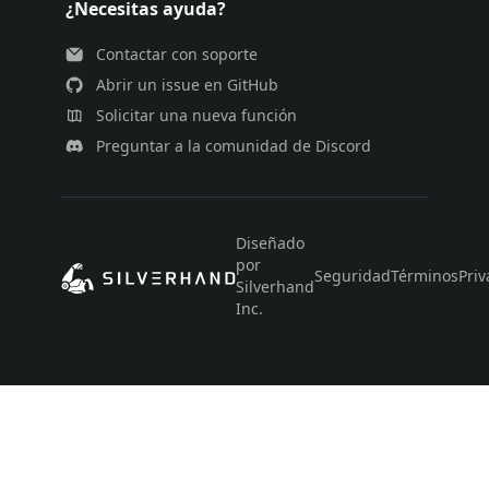
¿Necesitas ayuda?
Contactar con soporte
Abrir un issue en GitHub
Solicitar una nueva función
Preguntar a la comunidad de Discord
Diseñado
por
Seguridad
Términos
Priv
Silverhand
Inc.