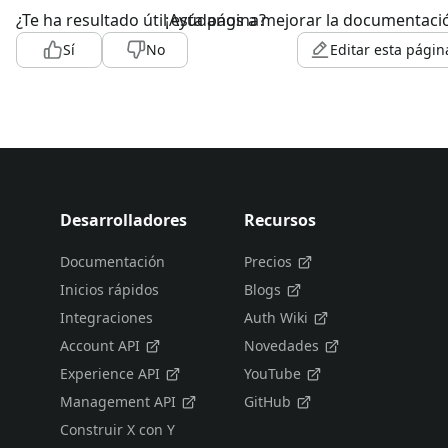
¿Te ha resultado útil esta página?
¡Ayúdanos a mejorar la documentaci
Sí
No
Editar esta págin
Desarrolladores
Recursos
Documentación
Precios
Inicios rápidos
Blogs
Integraciones
Auth Wiki
Account API
Novedades
Experience API
YouTube
Management API
GitHub
Construir X con Y