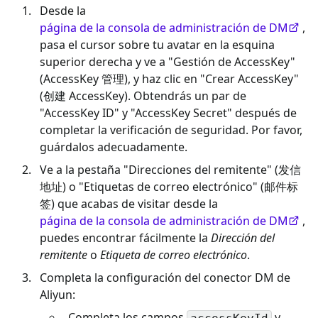
Desde la
página de la consola de administración de DM
,
pasa el cursor sobre tu avatar en la esquina
superior derecha y ve a "Gestión de AccessKey"
(AccessKey 管理), y haz clic en "Crear AccessKey"
(创建 AccessKey). Obtendrás un par de
"AccessKey ID" y "AccessKey Secret" después de
completar la verificación de seguridad. Por favor,
guárdalos adecuadamente.
Ve a la pestaña "Direcciones del remitente" (发信
地址) o "Etiquetas de correo electrónico" (邮件标
签) que acabas de visitar desde la
página de la consola de administración de DM
,
puedes encontrar fácilmente la
Dirección del
remitente
o
Etiqueta de correo electrónico
.
Completa la configuración del conector DM de
Aliyun:
Completa los campos
y