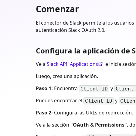
Comenzar
El conector de Slack permite a los usuarios 
autenticación Slack OAuth 2.0.
Configura la aplicación de 
Ve a
Slack API: Applications
e inicia sesi
Luego, crea una aplicación.
Paso 1:
Encuentra
y
Client ID
Client
Puedes encontrar el
y
Client ID
Clien
Paso 2:
Configura las URLs de redirección.
Ve a la sección
"OAuth & Permissions"
, d