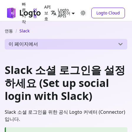
빠
API
문
른
연
Logto
보
Logto Cloud
한국어
서
시
동
APIs
호
작
연동
Slack
이 페이지에서
Slack 소셜 로그인을 설정
하세요 (Set up social
login with Slack)
Slack 소셜 로그인을 위한 공식 Logto 커넥터 (Connector)
입니다.