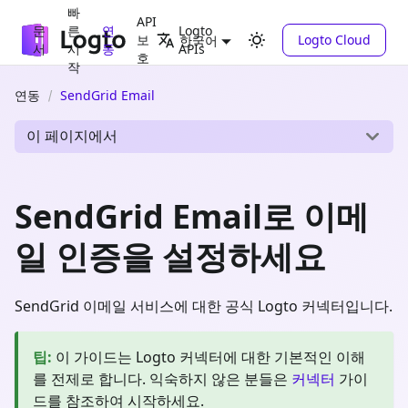
빠
API
문
른
연
Logto
보
Logto Cloud
한국어
서
시
동
APIs
호
작
연동
SendGrid Email
이 페이지에서
SendGrid Email로 이메
일 인증을 설정하세요
SendGrid 이메일 서비스에 대한 공식 Logto 커넥터입니다.
팁
:
이 가이드는 Logto 커넥터에 대한 기본적인 이해
를 전제로 합니다. 익숙하지 않은 분들은
커넥터
가이
드를 참조하여 시작하세요.