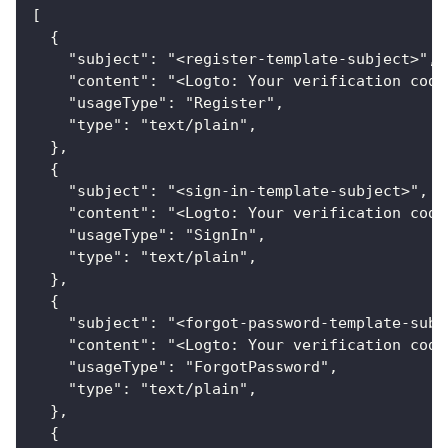
[
  {
    "subject": "<register-template-subject>",
    "content": "<Logto: Your verification code
    "usageType": "Register",
    "type": "text/plain",
  },
  {
    "subject": "<sign-in-template-subject>",
    "content": "<Logto: Your verification code
    "usageType": "SignIn",
    "type": "text/plain",
  },
  {
    "subject": "<forgot-password-template-subj
    "content": "<Logto: Your verification code
    "usageType": "ForgotPassword",
    "type": "text/plain",
  },
  {