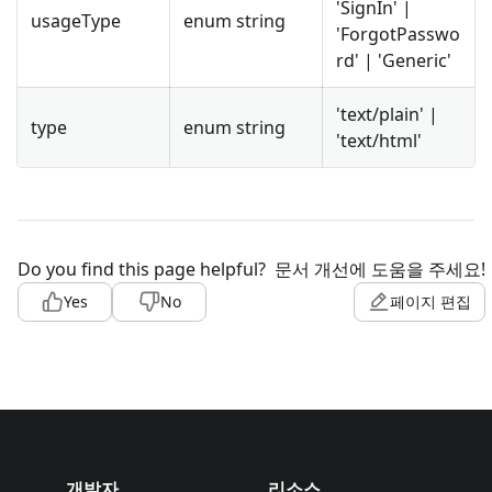
'SignIn' |
usageType
enum string
'ForgotPasswo
rd' | 'Generic'
'text/plain' |
type
enum string
'text/html'
Do you find this page helpful?
문서 개선에 도움을 주세요!
Yes
No
페이지 편집
개발자
리소스