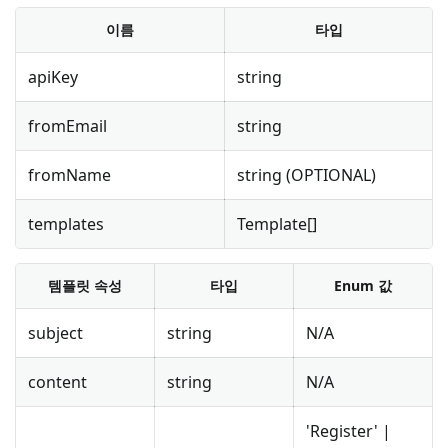
이름
타입
apiKey
string
fromEmail
string
fromName
string (OPTIONAL)
templates
Template[]
템플릿 속성
타입
Enum 값
subject
string
N/A
content
string
N/A
'Register' |