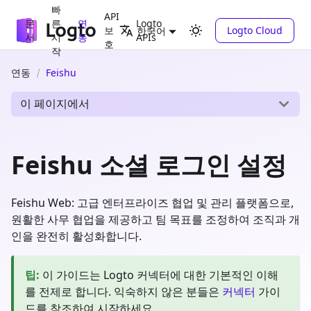
빠
API
문
른
연
Logto
보
Logto Cloud
한국어
서
시
동
APIs
호
작
연동
Feishu
이 페이지에서
Feishu 소셜 로그인 설정
Feishu Web: 고급 엔터프라이즈 협업 및 관리 플랫폼으로,
원활한 사무 협업을 제공하고 팀 목표를 조정하여 조직과 개
인을 완전히 활성화합니다.
팁
:
이 가이드는 Logto 커넥터에 대한 기본적인 이해
를 전제로 합니다. 익숙하지 않은 분들은
커넥터
가이
드를 참조하여 시작하세요.