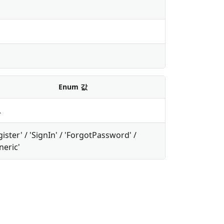
Enum 값
A
gister' / 'SignIn' / 'ForgotPassword' /
neric'