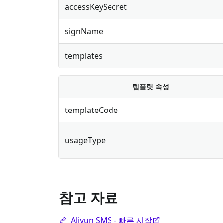
accessKeySecret
signName
templates
템플릿 속성
templateCode
usageType
참고 자료
Aliyun SMS - 빠른 시작