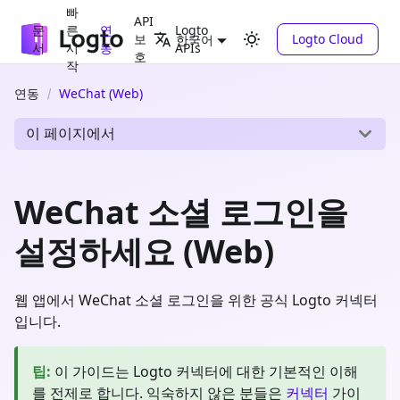
빠
API
문
른
연
Logto
보
Logto Cloud
한국어
서
시
동
APIs
호
작
연동
WeChat (Web)
이 페이지에서
WeChat 소셜 로그인을
설정하세요 (Web)
웹 앱에서 WeChat 소셜 로그인을 위한 공식 Logto 커넥터
입니다.
팁
:
이 가이드는 Logto 커넥터에 대한 기본적인 이해
를 전제로 합니다. 익숙하지 않은 분들은
커넥터
가이