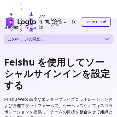
ク
ド
イ
キ
ッ
連
API
ュ
ク
携
Logto
保
Logto Cloud
日本語
メ
ス
機
APIs
護
連携機能
Feishu
ン
タ
能
ト
ー
このページの見出し
ト
Feishu を使用してソー
シャルサインインを設定
する
Feishu Web: 高度なエンタープライズコラボレーションお
よび管理プラットフォームで、シームレスなオフィスコラ
ボレーションを提供し、チームの目標を整合させて組織と