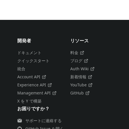
開発者
リソース
ドキュメント
料金
クイックスタート
ブログ
統合
Auth Wiki
Account API
新着情報
Experience API
YouTube
Management API
GitHub
X を Y で構築
お困りですか？
サポートに連絡する
GitHub Issue を開く