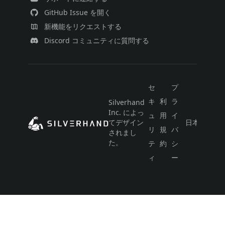
GitHub Issue を開く
新機能をリクエストする
Discord コミュニティに質問する
セ
プ
キ
利
ラ
Silverhand
Inc. によっ
ュ
用
イ
てデザイン
日本語
リ
規
バ
されまし
た。
テ
約
シ
ィ
ー