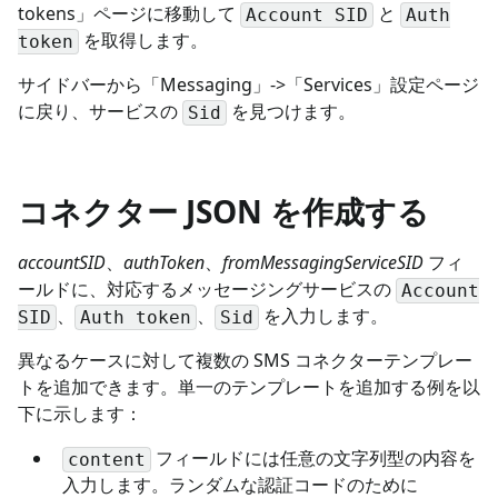
tokens」ページに移動して
と
Account SID
Auth
を取得します。
token
サイドバーから「Messaging」->「Services」設定ページ
に戻り、サービスの
を見つけます。
Sid
コネクター JSON を作成する
accountSID
、
authToken
、
fromMessagingServiceSID
フィ
ールドに、対応するメッセージングサービスの
Account
、
、
を入力します。
SID
Auth token
Sid
異なるケースに対して複数の SMS コネクターテンプレー
トを追加できます。単一のテンプレートを追加する例を以
下に示します：
フィールドには任意の文字列型の内容を
content
入力します。ランダムな認証コードのために