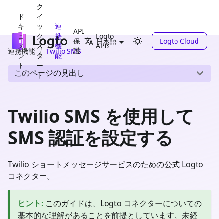
ク
ド
イ
キ
ッ
連
API
ュ
ク
携
Logto
保
Logto Cloud
日本語
メ
ス
機
APIs
護
連携機能
Twilio SMS
ン
タ
能
ト
ー
このページの見出し
ト
Twilio SMS を使用して
SMS 認証を設定する
Twilio ショートメッセージサービスのための公式 Logto
コネクター。
ヒント
:
このガイドは、Logto コネクターについての
基本的な理解があることを前提としています。未経