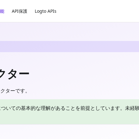
能
API保護
Logto APIs
ネクター
 コネクターです。
ターについての基本的な理解があることを前提としています。未経