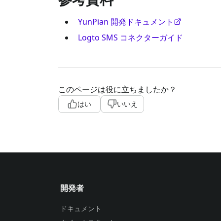
YunPian 開発ドキュメント
Logto SMS コネクターガイド
このページは役に立ちましたか？
はい
いいえ
開発者
ドキュメント