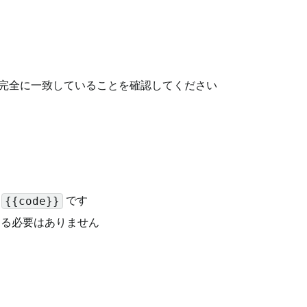
トと完全に一致していることを確認してください
は
です
{{code}}
含める必要はありません